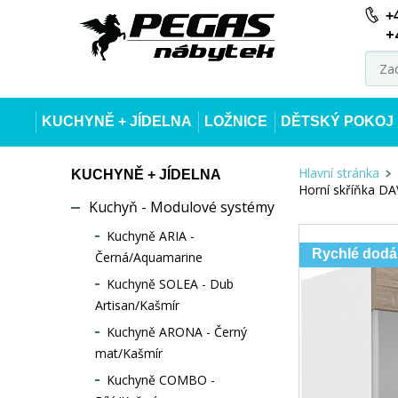
+
+
KUCHYNĚ + JÍDELNA
LOŽNICE
DĚTSKÝ POKOJ
Hlavní stránka
KUCHYNĚ + JÍDELNA
Horní skříňka DA
Kuchyň - Modulové systémy
Kuchyně ARIA -
Rychlé dodá
Černá/Aquamarine
Kuchyně SOLEA - Dub
Artisan/Kašmír
Kuchyně ARONA - Černý
mat/Kašmír
Kuchyně COMBO -