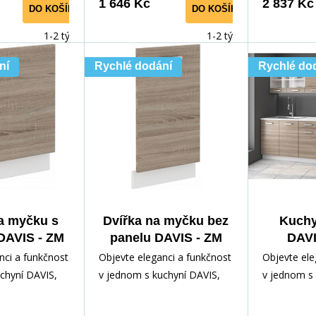
1 646 Kč
2 837 Kč
DO KOŠÍKU
DO KOŠÍKU
1-2 týdny
1-2 týdny
ní
Rychlé dodání
Rychlé do
a myčku s
Dvířka na myčku bez
Kuchy
DAVIS - ZM
panelu DAVIS - ZM
DAVI
 Bílá/Dub
713x446, Bílá/Dub
Bílá/
nci a funkčnost
Objevte eleganci a funkčnost
Objevte ele
 Trufla
Sonoma Trufla
chyní DAVIS,
v jednom s kuchyní DAVIS,
v jednom s 
lním doplňkem
která je ideálním doplňkem
která je id
ni.
pro vaši kuchyni.
pro vaši kuc