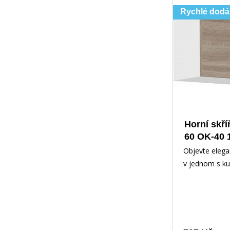
Rychlé dodá
Horní skří
60 OK-40 1
Sonoma
Objevte elega
v jednom s ku
která je ideá
pro vaši kuchy