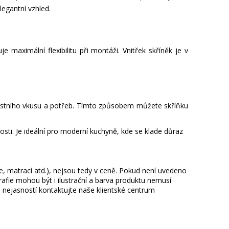
egantní vzhled.
e maximální flexibilitu při montáži. Vnitřek skříněk je v
lastního vkusu a potřeb. Tímto způsobem můžete skříňku
nosti. Je ideální pro moderní kuchyně, kde se klade důraz
ie, matrací atd.), nejsou tedy v ceně. Pokud není uvedeno
afie mohou být i ilustrační a barva produktu nemusí
 nejasností kontaktujte naše klientské centrum