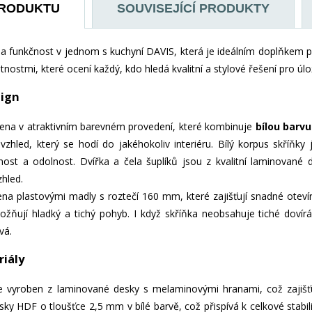
PRODUKTU
SOUVISEJÍCÍ PRODUKTY
 a funkčnost v jednom s kuchyní DAVIS, která je ideálním doplňkem 
stnostmi, které ocení každý, kdo hledá kvalitní a stylové řešení pro úl
sign
ena v atraktivním barevném provedení, které kombinuje
bílou barvu
vzhled, který se hodí do jakéhokoliv interiéru. Bílý korpus skříň
evnost a odolnost. Dvířka a čela šuplíků jsou z kvalitní laminova
zhled.
na plastovými madly s roztečí 160 mm, které zajišťují snadné otevírá
možňují hladký a tichý pohyb. I když skříňka neobsahuje tiché dovír
vá.
riály
je vyroben z laminované desky s melaminovými hranami, což zajišť
sky HDF o tloušťce 2,5 mm v bílé barvě, což přispívá k celkové stabil