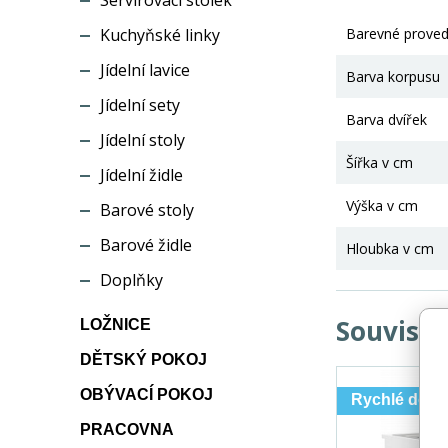
Servírovací stolek
Kuchyňské linky
Barevné proved
Jídelní lavice
Barva korpusu
Jídelní sety
Barva dvířek
Jídelní stoly
Šířka v cm
Jídelní židle
Výška v cm
Barové stoly
Barové židle
Hloubka v cm
Doplňky
Souvisej
LOŽNICE
DĚTSKÝ POKOJ
OBÝVACÍ POKOJ
Rychlé dodá
PRACOVNA