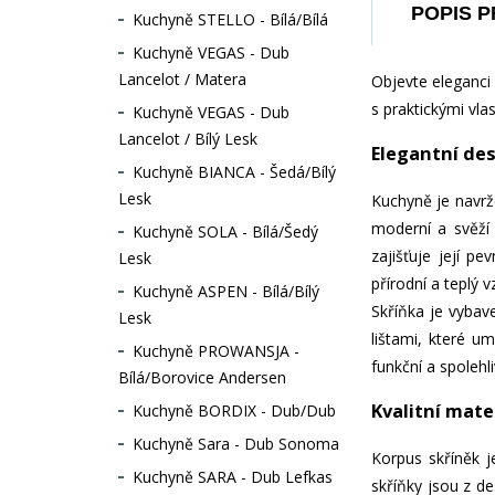
POPIS 
Kuchyně STELLO - Bílá/Bílá
Kuchyně VEGAS - Dub
Lancelot / Matera
Objevte eleganci
s praktickými vla
Kuchyně VEGAS - Dub
Lancelot / Bílý Lesk
Elegantní de
Kuchyně BIANCA - Šedá/Bílý
Lesk
Kuchyně je navrž
moderní a svěží 
Kuchyně SOLA - Bílá/Šedý
zajišťuje její p
Lesk
přírodní a teplý v
Kuchyně ASPEN - Bílá/Bílý
Skříňka je vybave
Lesk
lištami, které u
Kuchyně PROWANSJA -
funkční a spolehli
Bílá/Borovice Andersen
Kvalitní mate
Kuchyně BORDIX - Dub/Dub
Kuchyně Sara - Dub Sonoma
Korpus skříněk 
Kuchyně SARA - Dub Lefkas
skříňky jsou z de