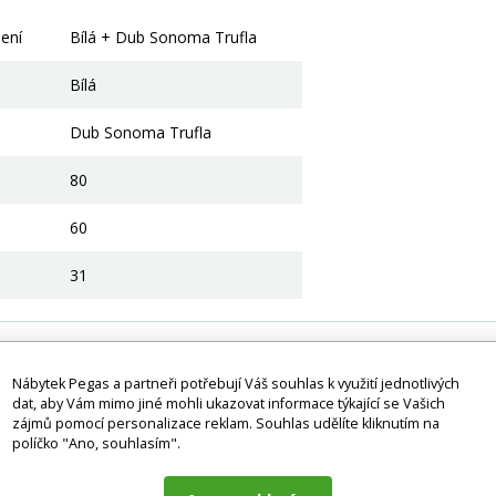
ení
Bílá + Dub Sonoma Trufla
Bílá
Dub Sonoma Trufla
80
60
31
ící produkty
Nábytek Pegas a partneři potřebují Váš souhlas k využití jednotlivých
dat, aby Vám mimo jiné mohli ukazovat informace týkající se Vašich
zájmů pomocí personalizace reklam. Souhlas udělíte kliknutím na
ní
Rychlé dodání
Rychlé do
políčko "Ano, souhlasím".