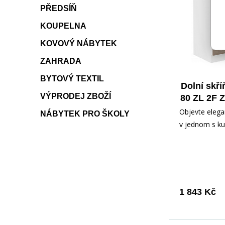
PŘEDSÍŇ
KOUPELNA
KOVOVÝ NÁBYTEK
ZAHRADA
BYTOVÝ TEXTIL
Dolní skří
VÝPRODEJ ZBOŽÍ
80 ZL 2F Z
Sonoma
Objevte elega
NÁBYTEK PRO ŠKOLY
v jednom s ku
která je ideá
pro vaši kuchy
1 843 Kč