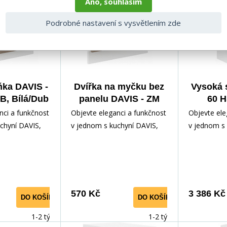
Ano, souhlasím
Podrobné nastavení s vysvětlením zde
ňka DAVIS -
Dvířka na myčku bez
Vysoká 
B, Bílá/Dub
panelu DAVIS - ZM
60 H
 Trufla
713x596, Bílá/Dub
Bílá/
nci a funkčnost
Objevte eleganci a funkčnost
Objevte ele
Sonoma Trufla
chyní DAVIS,
v jednom s kuchyní DAVIS,
v jednom s 
lním doplňkem
která je ideálním doplňkem
která je id
ni.
pro vaši kuchyni.
pro vaši kuc
570 Kč
3 386 Kč
DO KOŠÍKU
DO KOŠÍKU
1-2 týdny
1-2 týdny