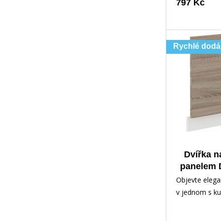
797 Kč
Rychlé dodá
Dvířka n
panelem 
570x596,
Objevte elega
Sonoma
v jednom s ku
která je ideá
pro vaši kuchy