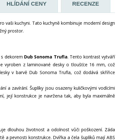
HLÍDÁNÍ CENY
RECENZE
pro vaši kuchyni. Tato kuchyně kombinuje moderní design
ožný prostor.
s dekorem
Dub Sonoma Trufla
. Tento kontrast vytváří
ky je vyroben z laminované desky o tloušťce 16 mm, což
né desky v barvě Dub Sonoma Trufla, což dodává skříňce
ní a zavírání. Šuplíky jsou osazeny kuličkovými vodícími
ání, její konstrukce je navržena tak, aby byla maximálně
uje dlouhou životnost a odolnost vůči poškození. Záda
itě a pevnosti konstrukce. Dvířka a čela šuplíků mají ABS