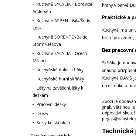
Kuchyně SYCYLIA - Borovice
hrany v barvě Du
Andersen
Praktické a p
Kuchyně ASPEN - Bílá/Šedý
Lesk
Kuchyně má univer
Kuchyně SORENTO-Baltic
bílém provedení,
Storm/Béžová
Bez pracovní
Kuchyně SYCYLIA - Ořech
Milano
Skříňka je dodáv
Kuchyňské dolní skříňky
snadno přizpůsob
Kuchyně DAVIS je 
Kuchyňské horní skříňky
na estetiku a fun
Lišty na zavěšení, lišty k
deskám
Zboží je dodáváno
Pracovní desky
jinak. Většinou 
odpovídat skuteč
Dřezy
pegas@nabytek-pe
Sokly ke skřínkám
Technické