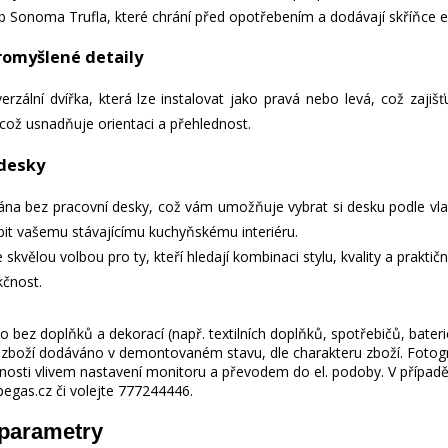
b Sonoma Trufla, které chrání před opotřebením a dodávají skříňce el
romyšlené detaily
zální dvířka, která lze instalovat jako pravá nebo levá, což zajišťuj
 což usnadňuje orientaci a přehlednost.
 desky
ána bez pracovní desky, což vám umožňuje vybrat si desku podle v
it vašemu stávajícímu kuchyňskému interiéru.
skvělou volbou pro ty, kteří hledají kombinaci stylu, kvality a praktič
kčnost.
 bez doplňků a dekorací (např. textilních doplňků, spotřebičů, bater
je zboží dodáváno v demontovaném stavu, dle charakteru zboží. Fotogr
nosti vlivem nastavení monitoru a převodem do el. podoby. V případě
gas.cz či volejte 777244446.
 parametry