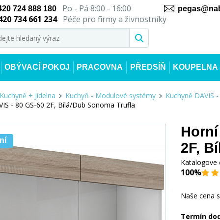
Po - Pá 8:00 - 16:00
420 724 888 180
pegas@nab
420 734 661 234
Péče pro firmy a živnostníky
OBÝVACÍ POKOJ
PRACOVNA
PŘEDSÍŇ
KOUPELNA
Kuchyně + Jídelna
Kuchyň - Modulové systémy
Kuchyně DAVIS -
VIS - 80 GS-60 2F, Bílá/Dub Sonoma Trufla
Horní
ní
2F, B
Katalogove 
100%
Naše cena 
Termín do