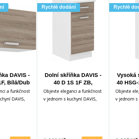
ní
Rychlé dodání
Rychlé do
ňka DAVIS -
Dolní skříňka DAVIS -
Vysoká 
F, Bílá/Dub
40 D 1S 1F ZB,
40 HSG-
 Trufla
Bílá/Dub Sonoma
Sono
nci a funkčnost
Objevte eleganci a funkčnost
Objevte ele
Trufla
chyní DAVIS,
v jednom s kuchyní DAVIS,
v jednom s 
lním doplňkem
která je ideálním doplňkem
která je id
ni.
pro vaši kuchyni.
pro vaši kuc