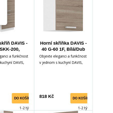
skříň DAVIS -
Horní skříňka DAVIS -
SKK-200,
40 G-60 1F, Bílá/Dub
Dub Sonoma
Sonoma Trufla
ganci a funkčnost
Objevte eleganci a funkčnost
Trufla
kuchyní DAVIS,
v jednom s kuchyní DAVIS,
eálním doplňkem
která je ideálním doplňkem
hyni.
pro vaši kuchyni.
818 Kč
DO KOŠÍKU
DO KOŠÍKU
1-2 týdny
1-2 týdny