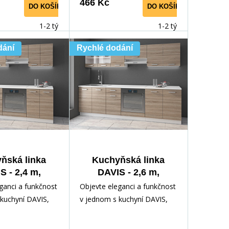
466 Kč
DO KOŠÍKU
DO KOŠÍKU
1-2 týdny
1-2 týdny
dání
Rychlé dodání
ňská linka
Kuchyňská linka
S - 2,4 m,
DAVIS - 2,6 m,
Dub Sonoma
Bílá/Dub Sonoma
ganci a funkčnost
Objevte eleganci a funkčnost
Trufla
Trufla
kuchyní DAVIS,
v jednom s kuchyní DAVIS,
eálním doplňkem
která je ideálním doplňkem
hyni.
pro vaši kuchyni.