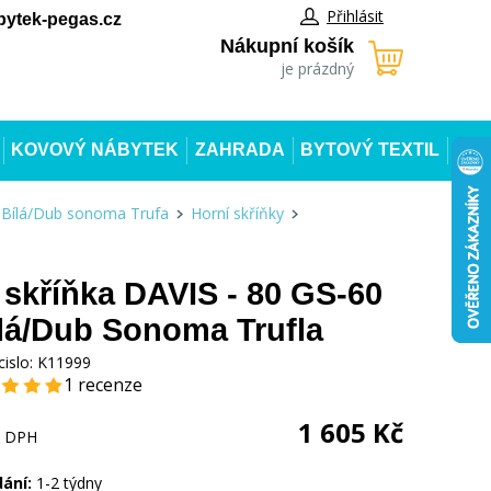
Přihlásit
ytek-pegas.cz
Nákupní košík
je prázdný
KOVOVÝ NÁBYTEK
ZAHRADA
BYTOVÝ TEXTIL
 Bílá/Dub sonoma Trufa
Horní skříňky
 skříňka DAVIS - 80 GS-60
ílá/Dub Sonoma Trufla
cislo:
K11999
1 recenze
1 605
Kč
s DPH
dání:
1-2 týdny