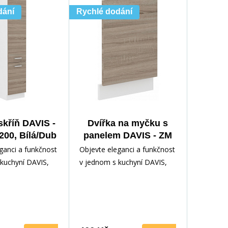
dání
Rychlé dodání
skříň DAVIS -
Dvířka na myčku s
200, Bílá/Dub
panelem DAVIS - ZM
ma Trufla
570x446, Bílá/Dub
ganci a funkčnost
Objevte eleganci a funkčnost
Sonoma Trufla
kuchyní DAVIS,
v jednom s kuchyní DAVIS,
eálním doplňkem
která je ideálním doplňkem
hyni.
pro vaši kuchyni.