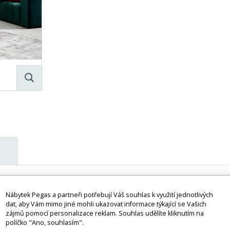
 kontinentální postel typu boxspring v moderním klasickém stylu, kter
m a výplní postele. 15 cm vysoká bonellová matrace a 5 cm vysoký t
Nábytek Pegas a partneři potřebují Váš souhlas k využití jednotlivých
dat, aby Vám mimo jiné mohli ukazovat informace týkající se Vašich
yp výplně je také odolný vůči nevzhledným prohlubním. Takové řešení
zájmů pomocí personalizace reklam. Souhlas udělíte kliknutím na
omfortu stojí za zmínku také zpracování jednotlivých prvků modelu F
políčko "Ano, souhlasím".