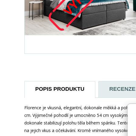
POPIS PRODUKTU
RECENZE
Florence je vkusná, elegantní, dokonale měkká a pohodlná
cm. Výjimečné pohodlí je umocněno 54 cm vysokým sedáke
dokonale stabilizují polohu těla během spánku. Tento t
na jejich vkus a očekávání. Kromě vnímaného vysokého k