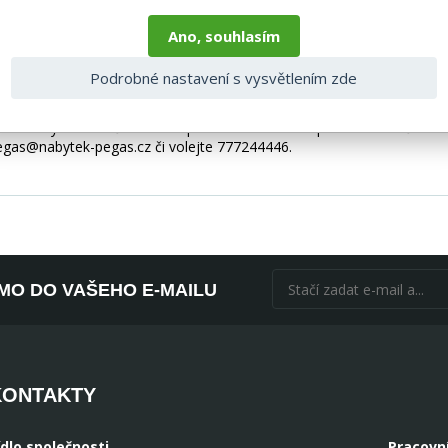
epřekonatelnou ozdobou ložnice. Dvě prostorné úložné nádoby na lůžko
si postel Florence, abyste si užili designový vzhled v kombinaci s ma
Ano, souhlasím
Podrobné nastavení s vysvětlením zde
ch doplňků, spotřebičů, baterie, matrací atd.), nejsou tedy v ceně. P
ohou být i ilustrační a barva produktu nemusí odpovídat skutečnosti
pegas@nabytek-pegas.cz či volejte 777244446.
ÍMO DO VAŠEHO E-MAILU
KONTAKTY
ídlo společnosti
Pracovn