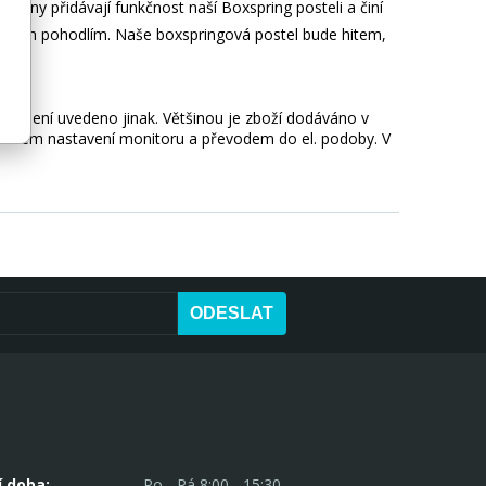
viny přidávají funkčnost naší Boxspring posteli a činí
ximálním pohodlím. Naše boxspringová postel bude hitem,
okud není uvedeno jinak. Většinou je zboží dodáváno v
 vlivem nastavení monitoru a převodem do el. podoby. V
ODESLAT
í doba:
Po - Pá 8:00 - 15:30