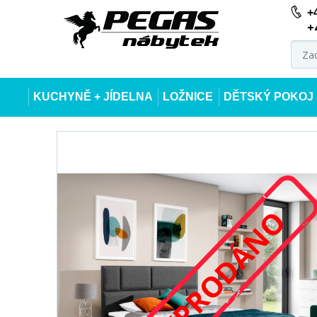
+
+
KUCHYNĚ + JÍDELNA
LOŽNICE
DĚTSKÝ POKOJ
VYPRODÁNO