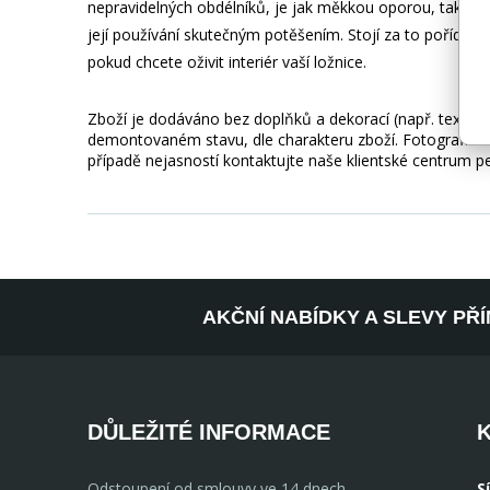
nepravidelných obdélníků, je jak měkkou oporou, tak i n
její používání skutečným potěšením. Stojí za to pořídit 
pokud chcete oživit interiér vaší ložnice.
Zboží je dodáváno bez doplňků a dekorací (např. textilní
demontovaném stavu, dle charakteru zboží. Fotografie m
případě nejasností kontaktujte naše klientské centrum 
AKČNÍ NABÍDKY A SLEVY PŘ
DŮLEŽITÉ INFORMACE
Odstoupení od smlouvy ve 14 dnech
S