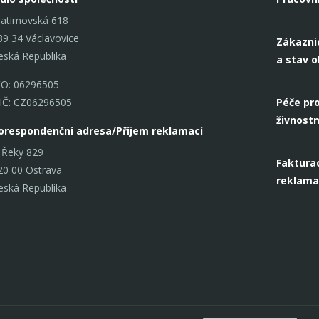
ratimovská 618
39 34 Václavovice
Zákazni
eská Republika
a stav 
ČO: 06296505
IČ: CZ06296505
Péče pro
živnostn
orespondenční adresa/Příjem reklamací
 Řeky 829
Fakturac
20 00 Ostrava
reklama
eská Republika