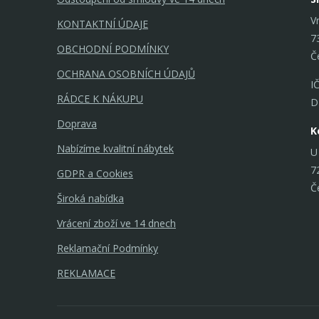
V
KONTAKTNÍ ÚDAJE
7
OBCHODNÍ PODMÍNKY
Č
OCHRANA OSOBNÍCH ÚDAJŮ
I
RÁDCE K NÁKUPU
D
Doprava
K
Nabízíme kvalitní nábytek
U
7
GDPR a Cookies
Č
Široká nabídka
Vrácení zboží ve 14 dnech
Reklamační Podmínky
REKLAMACE