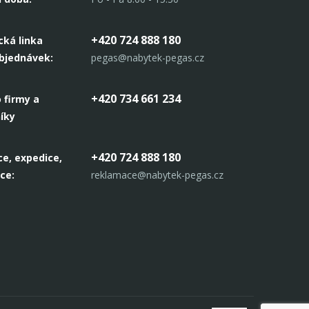
+420 724 888 180
cká linka
objednávek:
pegas@nabytek-pegas.cz
+420 734 661 234
 firmy a
íky
+420 724 888 180
e, expedice,
ce:
reklamace@nabytek-pegas.cz