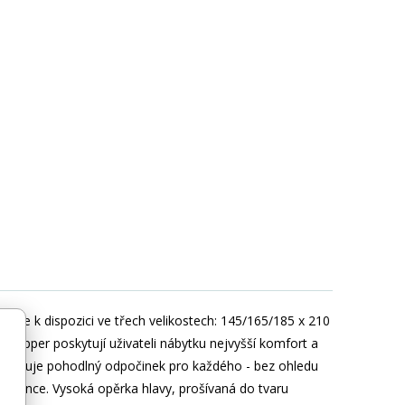
á je k dispozici ve třech velikostech: 145/165/185 x 210
opper poskytují uživateli nábytku nejvyšší komfort a
 zaručuje pohodlný odpočinek pro každého - bez ohledu
lorence. Vysoká opěrka hlavy, prošívaná do tvaru