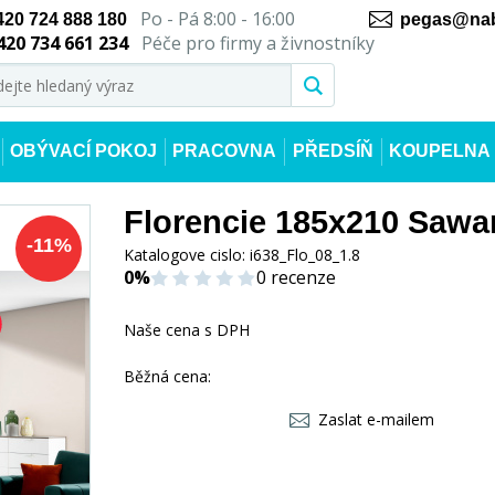
Po - Pá 8:00 - 16:00
420 724 888 180
pegas@nab
420 734 661 234
Péče pro firmy a živnostníky
OBÝVACÍ POKOJ
PRACOVNA
PŘEDSÍŇ
KOUPELNA
Florencie 185x210 Sawa
-
11
%
Katalogove cislo:
i638_Flo_08_1.8
0%
0 recenze
Naše cena s DPH
Běžná cena:
Zaslat e-mailem