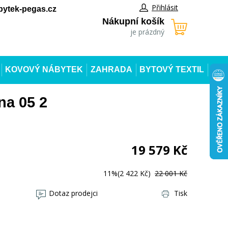
Přihlásit
ytek-pegas.cz
Nákupní košík
je prázdný
KOVOVÝ NÁBYTEK
ZAHRADA
BYTOVÝ TEXTIL
na 05 2
19 579
Kč
11%
(2 422 Kč)
22 001 Kč
Dotaz prodejci
Tisk