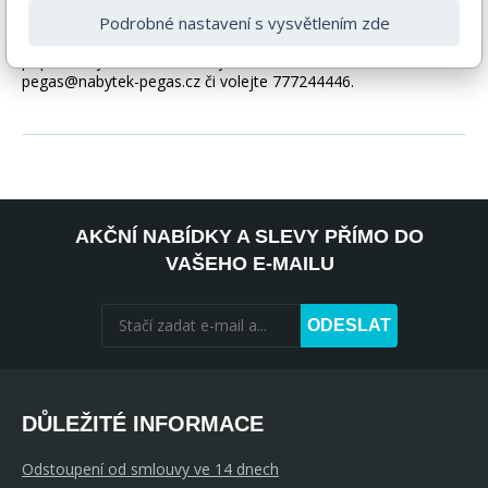
být i ilustrační a barva produktu nemusí odpovídat skutečnosti
Podrobné nastavení s vysvětlením zde
vlivem nastavení monitoru a převodem do el. podoby. V
případě nejasností kontaktujte naše klientské centrum
pegas@nabytek-pegas.cz či volejte 777244446.
AKČNÍ NABÍDKY A SLEVY PŘÍMO DO
VAŠEHO E-MAILU
ODESLAT
DŮLEŽITÉ INFORMACE
Odstoupení od smlouvy ve 14 dnech