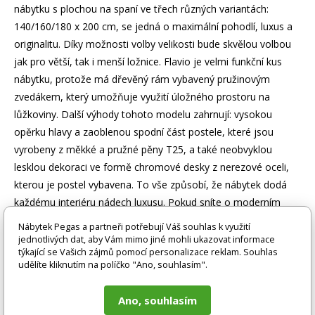
nábytku s plochou na spaní ve třech různých variantách:
140/160/180 x 200 cm, se jedná o maximální pohodlí, luxus a
originalitu. Díky možnosti volby velikosti bude skvělou volbou
jak pro větší, tak i menší ložnice. Flavio je velmi funkční kus
nábytku, protože má dřevěný rám vybavený pružinovým
zvedákem, který umožňuje využití úložného prostoru na
lůžkoviny. Další výhody tohoto modelu zahrnují: vysokou
opěrku hlavy a zaoblenou spodní část postele, které jsou
vyrobeny z měkké a pružné pěny T25, a také neobvyklou
lesklou dekoraci ve formě chromové desky z nerezové oceli,
kterou je postel vybavena. To vše způsobí, že nábytek dodá
každému interiéru nádech luxusu. Pokud sníte o moderním
interiéru v glamour stylu, pak Flavio bude jistě tou nejlepší
Nábytek Pegas a partneři potřebují Váš souhlas k využití
volbou.
jednotlivých dat, aby Vám mimo jiné mohli ukazovat informace
týkající se Vašich zájmů pomocí personalizace reklam. Souhlas
udělíte kliknutím na políčko "Ano, souhlasím".
Zboží je dodáváno bez doplňků a dekorací (např. textilních
doplňků, spotřebičů, baterie, matrací atd.), nejsou tedy v ceně.
Ano, souhlasím
Pokud není uvedeno jinak. Většinou je zboží dodáváno v
demontovaném stavu, dle charakteru zboží. Fotografie mohou