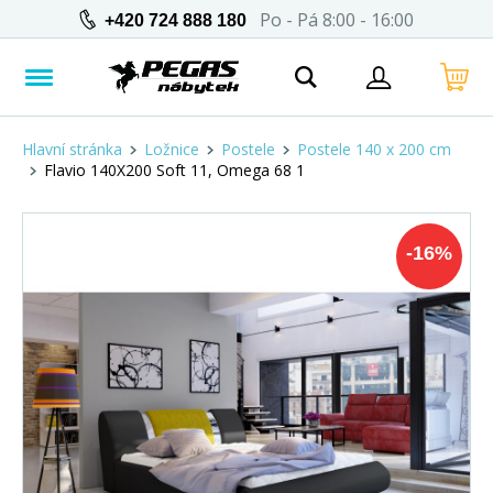
Po - Pá 8:00 - 16:00
+420 724 888 180
Hlavní stránka
Ložnice
Postele
Postele 140 x 200 cm
Flavio 140X200 Soft 11, Omega 68 1
-
16
%