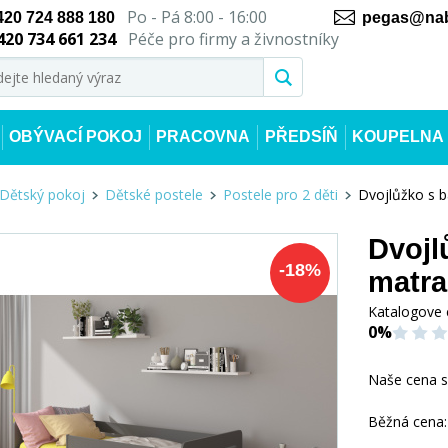
Po - Pá 8:00 - 16:00
420 724 888 180
pegas@nab
420 734 661 234
Péče pro firmy a živnostníky
OBÝVACÍ POKOJ
PRACOVNA
PŘEDSÍŇ
KOUPELNA
Dětský pokoj
Dětské postele
Postele pro 2 děti
Dvojlůžko s b
Dvojl
-
18
%
matra
Katalogove 
0%
Naše cena 
Běžná cena: