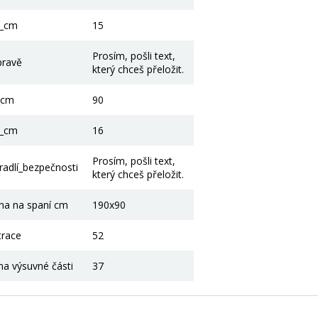
3_cm
15
Prosím, pošli text,
pravě
který chceš přeložit.
_cm
90
4_cm
16
Prosím, pošli text,
adlí_bezpečnosti
který chceš přeložit.
cha na spaní cm
190x90
trace
52
na výsuvné části
37