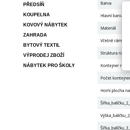
Barva
PŘEDSÍŇ
KOUPELNA
Hlavní barva
KOVOVÝ NÁBYTEK
Materiál
ZAHRADA
Včetně rámu
BYTOVÝ TEXTIL
Struktura rámu
VÝPRODEJ ZBOŽÍ
Kontejner na lů
NÁBYTEK PRO ŠKOLY
Počet kontejne
Horní plocha n
Šířka_balíčku_2
Výška_balíčku_
Šířka_balíčku_3