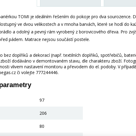
 bariérkou TOMI je ideálním řešením do pokoje pro dva sourozence. 
dostupný ve dvou velikostech a v mnoha barvách, které se hodí do ka
 prádlo a odolný a pevný rám vyrobený z borovicového dřeva. Pro zvýš
 před pádem. Matrace nejsou součástí postele.
 bez doplňků a dekorací (např. textilních doplňků, spotřebičů, bater
je zboží dodáváno v demontovaném stavu, dle charakteru zboží. Fotogr
nosti vlivem nastavení monitoru a převodem do el. podoby. V případě
gas.cz či volejte 777244446.
 parametry
97
206
80