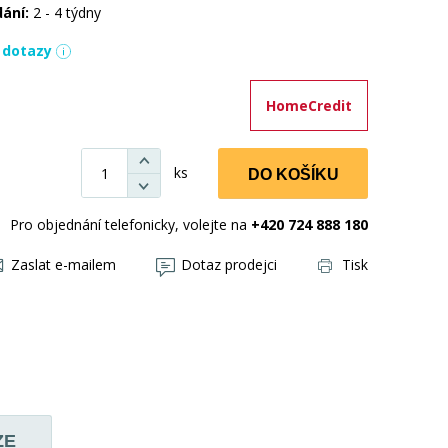
dání:
2 - 4 týdny
í dotazy
HomeCredit
ks
DO KOŠÍKU
Pro objednání telefonicky, volejte na
+420 724 888 180
Zaslat e-mailem
Dotaz prodejci
Tisk
ZE