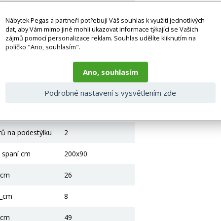
Grafit
Nábytek Pegas a partneři potřebují Váš souhlas k využití jednotlivých
Grafit
dat, aby Vám mimo jiné mohli ukazovat informace týkající se Vašich
zájmů pomocí personalizace reklam. Souhlas udělíte kliknutím na
Borovicové dřevo
políčko "Ano, souhlasím".
Ano
Ano, souhlasím
Válcované, dřevěné
Podrobné nastavení s vysvětlením zde
žkoviny
Ano
rů na podestýlku
2
a spaní cm
200x90
_cm
26
2_cm
8
_cm
49