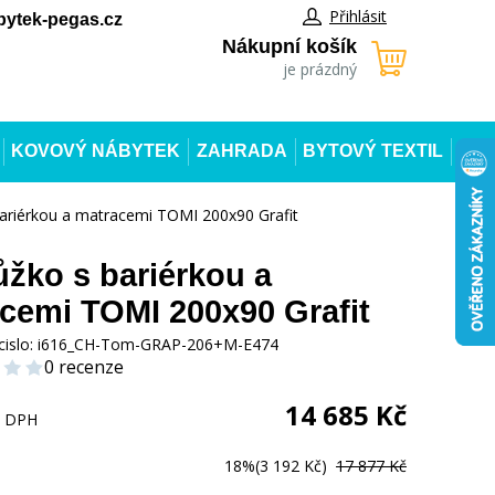
Přihlásit
ytek-pegas.cz
Nákupní košík
je prázdný
KOVOVÝ NÁBYTEK
ZAHRADA
BYTOVÝ TEXTIL
ariérkou a matracemi TOMI 200x90 Grafit
ůžko s bariérkou a
cemi TOMI 200x90 Grafit
cislo:
i616_CH-Tom-GRAP-206+M-E474
0 recenze
14 685
Kč
s DPH
18%
(3 192 Kč)
17 877 Kč