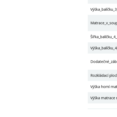
Výška_balíčku_
Matrace_v_sou
Šířka_balíčku_4
Výška_balíčku_
Dodatečné_zábr
Rozkládací plo
Výška horní ma
Výška matrace 