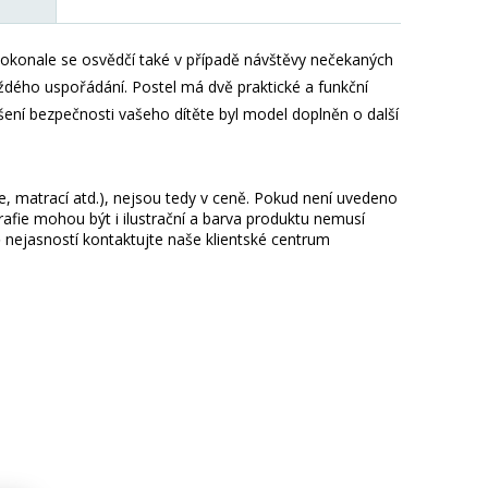
Dokonale se osvědčí také v případě návštěvy nečekaných
ždého uspořádání. Postel má dvě praktické a funkční
ení bezpečnosti vašeho dítěte byl model doplněn o další
ie, matrací atd.), nejsou tedy v ceně. Pokud není uvedeno
afie mohou být i ilustrační a barva produktu nemusí
 nejasností kontaktujte naše klientské centrum