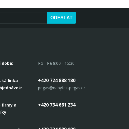
ODESLAT
í doba:
Po - Pá 8:00 - 15:30
+420 724 888 180
cká linka
objednávek:
pegas@nabytek-pegas.cz
+420 734 661 234
 firmy a
íky