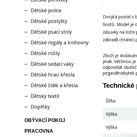
Dětské police
Dvojitá postel s
Dětské postýlky
hostů. Model je 
Dětské psací stoly
zásuvky na ložní
zábradlí chránící
Dětské regály a knihovny
Dětské rošty
Zboží je dodáváno
jinak. Většinou 
Dětské sedací vaky
odpovídat skuteč
pegas@nabytek-pe
Dětské hrací křesla
Technické
Dětské židle a křesla
Dětský textil
Šířka
Doplňky
Výška
OBÝVACÍ POKOJ
Výška
PRACOVNA