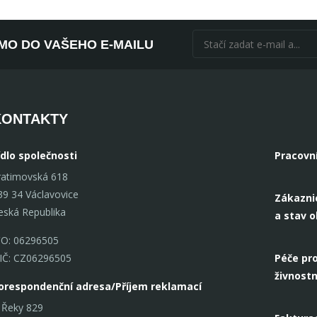
ÍMO DO VAŠEHO E-MAILU
KONTAKTY
ídlo společnosti
Pracovn
ratimovská 618
39 34 Václavovice
Zákazni
eská Republika
a stav 
ČO: 06296505
IČ: CZ06296505
Péče pro
živnostn
orespondenční adresa/Příjem reklamací
 Řeky 829