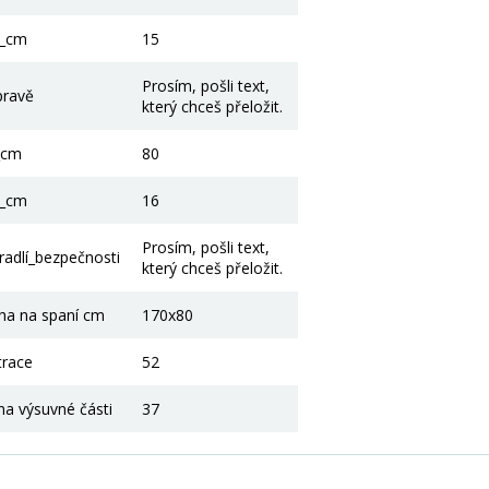
3_cm
15
Prosím, pošli text,
pravě
který chceš přeložit.
_cm
80
4_cm
16
Prosím, pošli text,
adlí_bezpečnosti
který chceš přeložit.
cha na spaní cm
170x80
trace
52
na výsuvné části
37