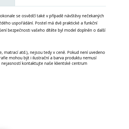
Dokonale se osvědčí také v případě návštěvy nečekaných
ždého uspořádání. Postel má dvě praktické a funkční
ení bezpečnosti vašeho dítěte byl model doplněn o další
ie, matrací atd.), nejsou tedy v ceně. Pokud není uvedeno
afie mohou být i ilustrační a barva produktu nemusí
 nejasností kontaktujte naše klientské centrum