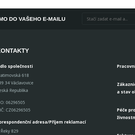
ÍMO DO VAŠEHO E-MAILU
KONTAKTY
ídlo společnosti
Pracovn
ratimovská 618
39 34 Václavovice
Zákazni
eská Republika
a stav 
ČO: 06296505
IČ: CZ06296505
Péče pro
živnostn
orespondenční adresa/Příjem reklamací
 Řeky 829