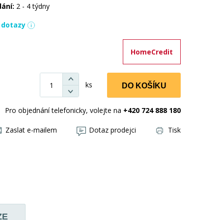
dání:
2 - 4 týdny
í dotazy
HomeCredit
ks
DO KOŠÍKU
Pro objednání telefonicky, volejte na
+420 724 888 180
Zaslat e-mailem
Dotaz prodejci
Tisk
ZE