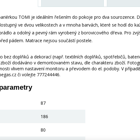
 bariérkou TOMI je ideálním řešením do pokoje pro dva sourozence. 
dostupný ve dvou velikostech a v mnoha barvách, které se hodí do ka
 prádlo a odolný a pevný rám vyrobený z borovicového dřeva. Pro zvýš
 před pádem. Matrace nejsou součástí postele.
 bez doplňků a dekorací (např. textilních doplňků, spotřebičů, bater
je zboží dodáváno v demontovaném stavu, dle charakteru zboží. Fotogr
nosti vlivem nastavení monitoru a převodem do el. podoby. V případě
gas.cz či volejte 777244446.
 parametry
87
186
80