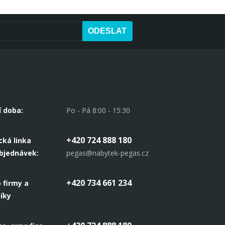
ODESLAT
í doba:
Po - Pá 8:00 - 15:30
+420 724 888 180
cká linka
objednávek:
pegas@nabytek-pegas.cz
+420 734 661 234
 firmy a
íky