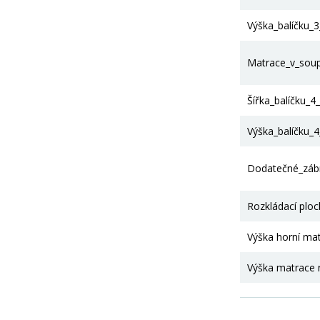
Výška_balíčku_
Matrace_v_sou
Šířka_balíčku_4
Výška_balíčku_
Dodatečné_zábr
Rozkládací plo
Výška horní ma
Výška matrace 