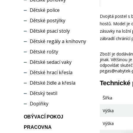
Dětské police
Dvojitá postel s
Dětské postýlky
hostů. Model je 
Dětské psací stoly
zásuvky na ložní
zábradlí chránící
Dětské regály a knihovny
Dětské rošty
Zboží je dodáváno
jinak. Většinou 
Dětské sedací vaky
odpovídat skuteč
pegas@nabytek-pe
Dětské hrací křesla
Technické
Dětské židle a křesla
Dětský textil
Šířka
Doplňky
Výška
OBÝVACÍ POKOJ
Výška
PRACOVNA