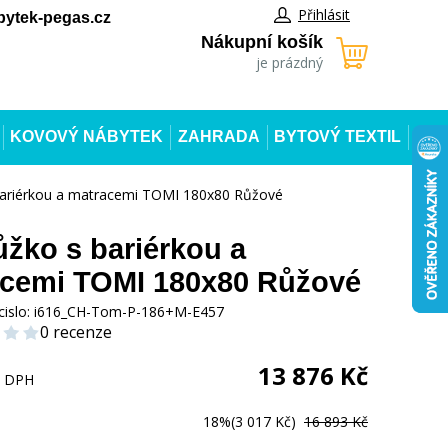
Přihlásit
ytek-pegas.cz
Nákupní košík
je prázdný
KOVOVÝ NÁBYTEK
ZAHRADA
BYTOVÝ TEXTIL
bariérkou a matracemi TOMI 180x80 Růžové
ůžko s bariérkou a
cemi TOMI 180x80 Růžové
cislo:
i616_CH-Tom-P-186+M-E457
0 recenze
13 876
Kč
s DPH
18%
(3 017 Kč)
16 893 Kč