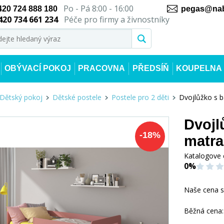
Po - Pá 8:00 - 16:00
420 724 888 180
pegas@nab
420 734 661 234
Péče pro firmy a živnostníky
OBÝVACÍ POKOJ
PRACOVNA
PŘEDSÍŇ
KOUPELNA
Dětský pokoj
Dětské postele
Postele pro 2 děti
Dvojlůžko s 
Dvojl
-
18
%
matra
Katalogove 
0%
Naše cena 
Běžná cena: