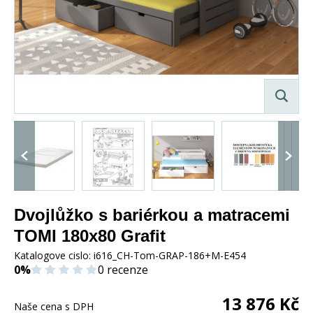
Dvojlůžko s bariérkou a matracemi
TOMI 180x80 Grafit
Katalogove cislo:
i616_CH-Tom-GRAP-186+M-E454
0%
0 recenze
13 876
Kč
Naše cena s DPH