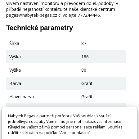
vlivem nastavení monitoru a převodem do el. podoby. V
případě nejasností kontaktujte naše klientské centrum
pegas@nabytek-pegas.cz či volejte 777244446.
Technické parametry
Šířka
87
Výška
186
Výška
80
Barva
Grafit
Hlavní barva
Grafit
Materiál
Borovicové dřevo
Nábytek Pegas a partneři potřebují Váš souhlas k využití
jednotlivých dat, aby Vám mimo jiné mohli ukazovat informace
Včetně rámu
Ano
týkající se Vašich zájmů pomocí personalizace reklam. Souhlas
udělíte kliknutím na políčko "Ano, souhlasím".
Struktura rámu
Válcované, dřevěné