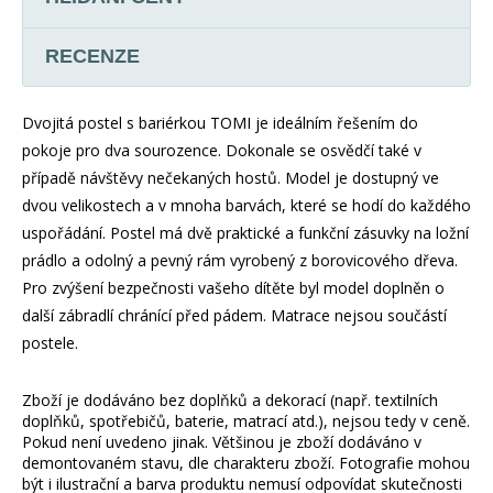
RECENZE
Dvojitá postel s bariérkou TOMI je ideálním řešením do
pokoje pro dva sourozence. Dokonale se osvědčí také v
případě návštěvy nečekaných hostů. Model je dostupný ve
dvou velikostech a v mnoha barvách, které se hodí do každého
uspořádání. Postel má dvě praktické a funkční zásuvky na ložní
prádlo a odolný a pevný rám vyrobený z borovicového dřeva.
Pro zvýšení bezpečnosti vašeho dítěte byl model doplněn o
další zábradlí chránící před pádem. Matrace nejsou součástí
postele.
Zboží je dodáváno bez doplňků a dekorací (např. textilních
doplňků, spotřebičů, baterie, matrací atd.), nejsou tedy v ceně.
Pokud není uvedeno jinak. Většinou je zboží dodáváno v
demontovaném stavu, dle charakteru zboží. Fotografie mohou
být i ilustrační a barva produktu nemusí odpovídat skutečnosti