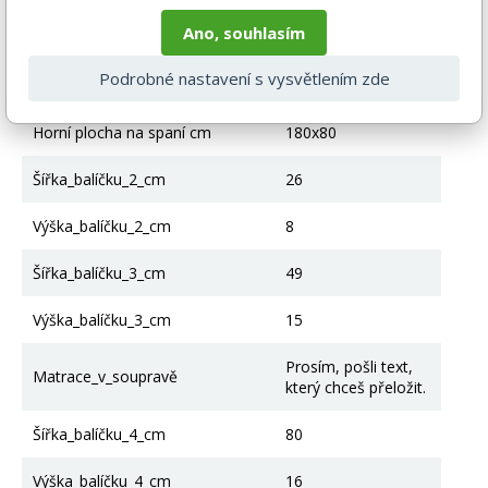
Ano, souhlasím
Kontejner na lůžkoviny
Ano
Podrobné nastavení s vysvětlením zde
Počet kontejnerů na podestýlku
2
Horní plocha na spaní cm
180x80
Šířka_balíčku_2_cm
26
Výška_balíčku_2_cm
8
Šířka_balíčku_3_cm
49
Výška_balíčku_3_cm
15
Prosím, pošli text,
Matrace_v_soupravě
který chceš přeložit.
Šířka_balíčku_4_cm
80
Výška_balíčku_4_cm
16