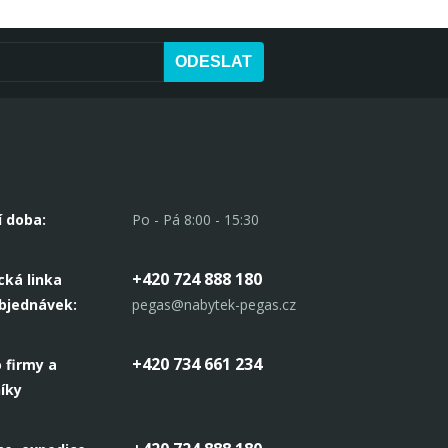
ODESLAT
í doba:
Po - Pá 8:00 - 15:30
+420 724 888 180
cká linka
objednávek:
pegas@nabytek-pegas.cz
+420 734 661 234
 firmy a
íky