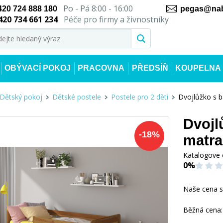
Po - Pá 8:00 - 16:00
420 724 888 180
pegas@nab
420 734 661 234
Péče pro firmy a živnostníky
OBÝVACÍ POKOJ
PRACOVNA
PŘEDSÍŇ
KOUPELNA
Dětský pokoj
Dětské postele
Postele pro 2 děti
Dvojlůžko s 
Dvojl
-
18
%
matra
Katalogove 
0%
Naše cena 
Běžná cena: