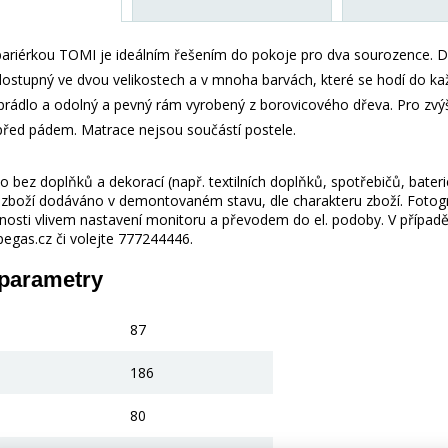
 bariérkou TOMI je ideálním řešením do pokoje pro dva sourozence. 
dostupný ve dvou velikostech a v mnoha barvách, které se hodí do ka
 prádlo a odolný a pevný rám vyrobený z borovicového dřeva. Pro zvýš
 před pádem. Matrace nejsou součástí postele.
 bez doplňků a dekorací (např. textilních doplňků, spotřebičů, bater
je zboží dodáváno v demontovaném stavu, dle charakteru zboží. Fotogr
nosti vlivem nastavení monitoru a převodem do el. podoby. V případě
gas.cz či volejte 777244446.
 parametry
87
186
80