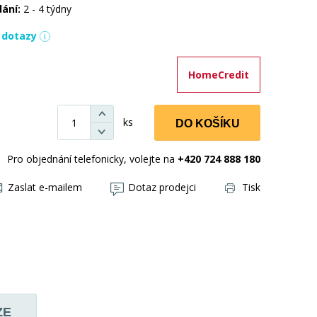
dání:
2 - 4 týdny
í dotazy
HomeCredit
ks
DO KOŠÍKU
Pro objednání telefonicky, volejte na
+420 724 888 180
Zaslat e-mailem
Dotaz prodejci
Tisk
ZE