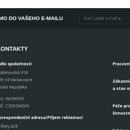
ÍMO DO VAŠEHO E-MAILU
KONTAKTY
ídlo společnosti
Pracovn
ratimovská 618
39 34 Václavovice
Zákazni
eská Republika
a stav 
ČO: 06296505
IČ: CZ06296505
Péče pro
živnostn
orespondenční adresa/Příjem reklamací
 Řeky 829