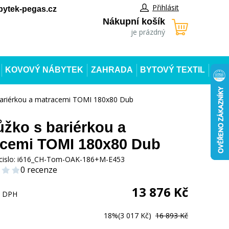
Přihlásit
ytek-pegas.cz
Nákupní košík
je prázdný
KOVOVÝ NÁBYTEK
ZAHRADA
BYTOVÝ TEXTIL
bariérkou a matracemi TOMI 180x80 Dub
ůžko s bariérkou a
cemi TOMI 180x80 Dub
cislo:
i616_CH-Tom-OAK-186+M-E453
0 recenze
13 876
Kč
s DPH
18%
(3 017 Kč)
16 893 Kč