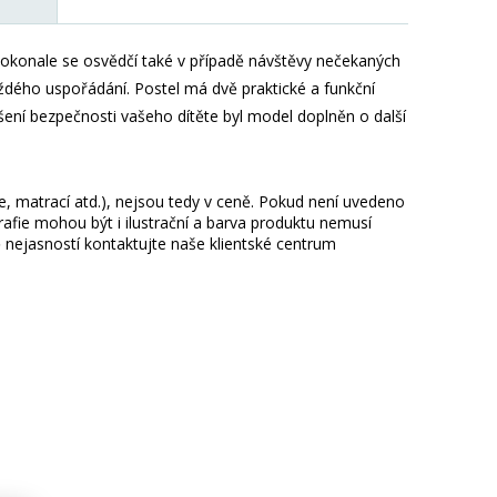
Dokonale se osvědčí také v případě návštěvy nečekaných
ždého uspořádání. Postel má dvě praktické a funkční
ení bezpečnosti vašeho dítěte byl model doplněn o další
ie, matrací atd.), nejsou tedy v ceně. Pokud není uvedeno
afie mohou být i ilustrační a barva produktu nemusí
 nejasností kontaktujte naše klientské centrum