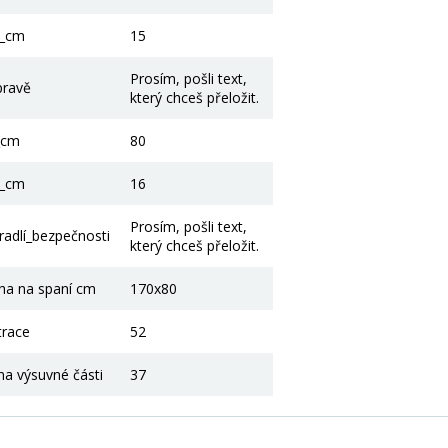
3_cm
15
Prosím, pošli text,
pravě
který chceš přeložit.
_cm
80
4_cm
16
Prosím, pošli text,
adlí_bezpečnosti
který chceš přeložit.
cha na spaní cm
170x80
trace
52
na výsuvné části
37