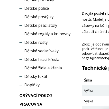
Dětské police
Dvojitá postel s
Dětské postýlky
hostů. Model je 
Dětské psací stoly
zásuvky na ložní
zábradlí chránící
Dětské regály a knihovny
Dětské rošty
Zboží je dodáváno
jinak. Většinou 
Dětské sedací vaky
odpovídat skuteč
pegas@nabytek-pe
Dětské hrací křesla
Technické
Dětské židle a křesla
Dětský textil
Šířka
Doplňky
Výška
OBÝVACÍ POKOJ
Výška
PRACOVNA