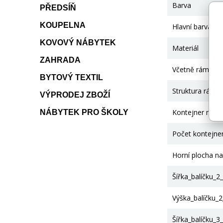
Barva
PŘEDSÍŇ
KOUPELNA
Hlavní barva
KOVOVÝ NÁBYTEK
Materiál
ZAHRADA
Včetně rámu
BYTOVÝ TEXTIL
Struktura rámu
VÝPRODEJ ZBOŽÍ
Kontejner na lů
NÁBYTEK PRO ŠKOLY
Počet kontejne
Horní plocha n
Šířka_balíčku_2
Výška_balíčku_
Šířka_balíčku_3