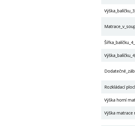
Výška_balíčku_
Matrace_v_sou
Šířka_balíčku_4
Výška_balíčku_
Dodatečné_zábr
Rozkládací plo
Výška horní ma
Výška matrace 