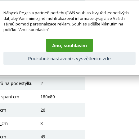
Dub
Nábytek Pegas a partneři potřebují Váš souhlas k využití jednotlivých
Dub
dat, aby Vám mimo jiné mohli ukazovat informace týkající se Vašich
zájmů pomocí personalizace reklam. Souhlas udělíte kliknutím na
Borovicové dřevo
políčko "Ano, souhlasím".
Ano
Ano, souhlasím
Válcované, dřevěné
Podrobné nastavení s vysvětlením zde
žkoviny
Ano
rů na podestýlku
2
a spaní cm
180x80
_cm
26
2_cm
8
_cm
49