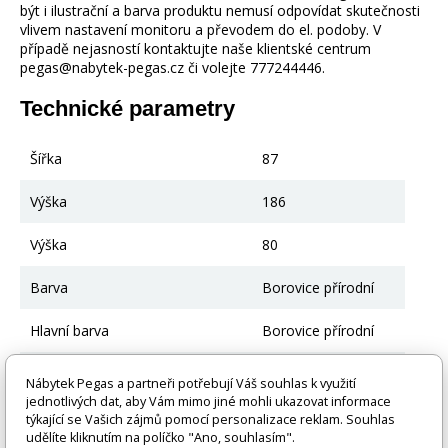
být i ilustrační a barva produktu nemusí odpovídat skutečnosti
vlivem nastavení monitoru a převodem do el. podoby. V
případě nejasností kontaktujte naše klientské centrum
pegas@nabytek-pegas.cz či volejte 777244446.
Technické parametry
Šířka
87
Výška
186
Výška
80
Barva
Borovice přírodní
Hlavní barva
Borovice přírodní
Materiál
Borovicové dřevo
Nábytek Pegas a partneři potřebují Váš souhlas k využití
jednotlivých dat, aby Vám mimo jiné mohli ukazovat informace
Včetně rámu
Ano
týkající se Vašich zájmů pomocí personalizace reklam. Souhlas
udělíte kliknutím na políčko "Ano, souhlasím".