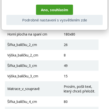
Struktura rámu
Válcované, dřevěné
Ano, souhlasím
Kontejner na lůžkoviny
Ano
Podrobné nastavení s vysvětlením zde
Počet kontejnerů na podestýlku
2
Horní plocha na spaní cm
180x80
Šířka_balíčku_2_cm
26
Výška_balíčku_2_cm
8
Šířka_balíčku_3_cm
49
Výška_balíčku_3_cm
15
Prosím, pošli text,
Matrace_v_soupravě
který chceš přeložit.
Šířka_balíčku_4_cm
80