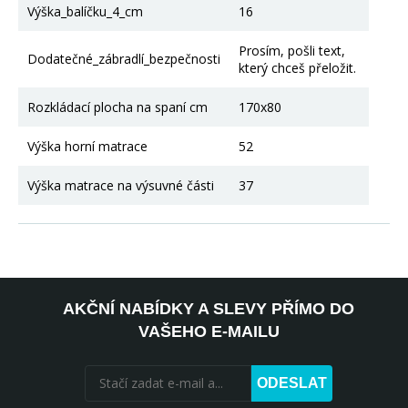
Výška_balíčku_4_cm
16
Prosím, pošli text,
Dodatečné_zábradlí_bezpečnosti
který chceš přeložit.
Rozkládací plocha na spaní cm
170x80
Výška horní matrace
52
Výška matrace na výsuvné části
37
AKČNÍ NABÍDKY A SLEVY PŘÍMO DO
VAŠEHO E-MAILU
ODESLAT