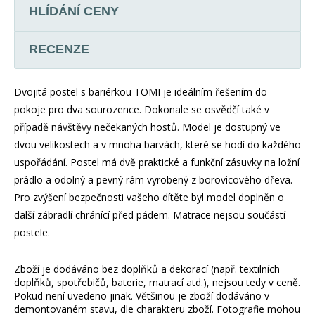
HLÍDÁNÍ CENY
RECENZE
Dvojitá postel s bariérkou TOMI je ideálním řešením do
pokoje pro dva sourozence. Dokonale se osvědčí také v
případě návštěvy nečekaných hostů. Model je dostupný ve
dvou velikostech a v mnoha barvách, které se hodí do každého
uspořádání. Postel má dvě praktické a funkční zásuvky na ložní
prádlo a odolný a pevný rám vyrobený z borovicového dřeva.
Pro zvýšení bezpečnosti vašeho dítěte byl model doplněn o
další zábradlí chránící před pádem. Matrace nejsou součástí
postele.
Zboží je dodáváno bez doplňků a dekorací (např. textilních
doplňků, spotřebičů, baterie, matrací atd.), nejsou tedy v ceně.
Pokud není uvedeno jinak. Většinou je zboží dodáváno v
demontovaném stavu, dle charakteru zboží. Fotografie mohou