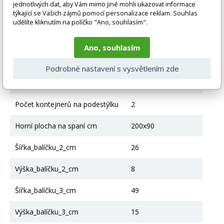
jednotlivých dat, aby Vám mimo jiné mohli ukazovat informace
Borovicové dřevo;
Materiál
týkající se Vašich zájmů pomocí personalizace reklam. Souhlas
nábytková deska
udělíte kliknutím na políčko "Ano, souhlasím".
Včetně rámu
Ano
Ano, souhlasím
Struktura rámu
Válcované, dřevěné
Podrobné nastavení s vysvětlením zde
Kontejner na lůžkoviny
Ano
Počet kontejnerů na podestýlku
2
Horní plocha na spaní cm
200x90
Šířka_balíčku_2_cm
26
Výška_balíčku_2_cm
8
Šířka_balíčku_3_cm
49
Výška_balíčku_3_cm
15