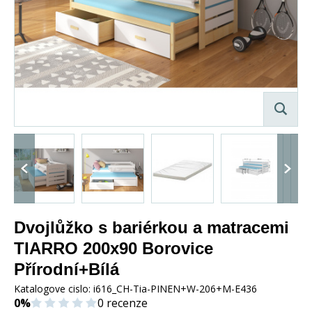
Dvojlůžko s bariérkou a matracemi
TIARRO 200x90 Borovice
Přírodní+Bílá
Katalogove cislo:
i616_CH-Tia-PINEN+W-206+M-E436
0%
0 recenze