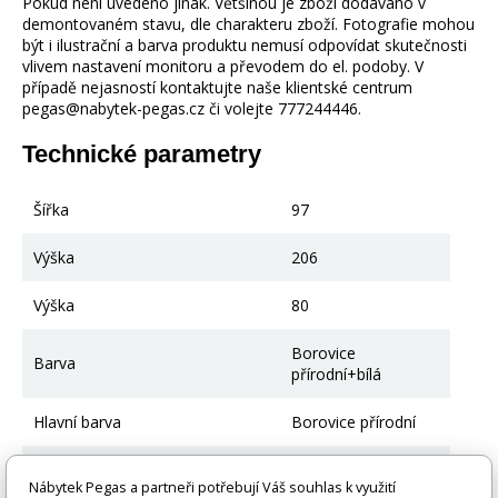
Pokud není uvedeno jinak. Většinou je zboží dodáváno v
demontovaném stavu, dle charakteru zboží. Fotografie mohou
být i ilustrační a barva produktu nemusí odpovídat skutečnosti
vlivem nastavení monitoru a převodem do el. podoby. V
případě nejasností kontaktujte naše klientské centrum
pegas@nabytek-pegas.cz či volejte 777244446.
Technické parametry
Šířka
97
Výška
206
Výška
80
Borovice
Barva
přírodní+bílá
Hlavní barva
Borovice přírodní
Další barva
Bílá
Nábytek Pegas a partneři potřebují Váš souhlas k využití