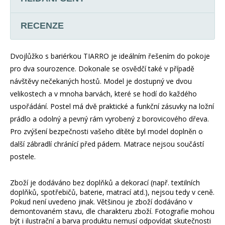
RECENZE
Dvojlůžko s bariérkou TIARRO je ideálním řešením do pokoje
pro dva sourozence. Dokonale se osvědčí také v případě
návštěvy nečekaných hostů. Model je dostupný ve dvou
velikostech a v mnoha barvách, které se hodí do každého
uspořádání. Postel má dvě praktické a funkční zásuvky na ložní
prádlo a odolný a pevný rám vyrobený z borovicového dřeva.
Pro zvýšení bezpečnosti vašeho dítěte byl model doplněn o
další zábradlí chránící před pádem. Matrace nejsou součástí
postele.
Zboží je dodáváno bez doplňků a dekorací (např. textilních
doplňků, spotřebičů, baterie, matrací atd.), nejsou tedy v ceně.
Pokud není uvedeno jinak. Většinou je zboží dodáváno v
demontovaném stavu, dle charakteru zboží. Fotografie mohou
být i ilustrační a barva produktu nemusí odpovídat skutečnosti