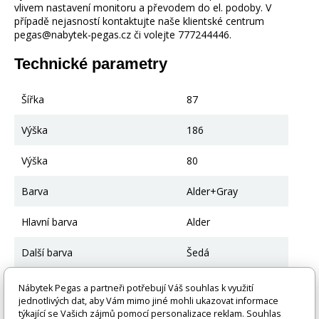
vlivem nastavení monitoru a převodem do el. podoby. V
případě nejasností kontaktujte naše klientské centrum
pegas@nabytek-pegas.cz či volejte 777244446.
Technické parametry
Šířka
87
Výška
186
Výška
80
Barva
Alder+Gray
Hlavní barva
Alder
Další barva
Šedá
Borovicové dřevo;
Nábytek Pegas a partneři potřebují Váš souhlas k využití
Materiál
nábytková deska
jednotlivých dat, aby Vám mimo jiné mohli ukazovat informace
týkající se Vašich zájmů pomocí personalizace reklam. Souhlas