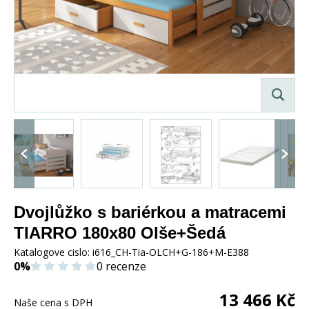
Dvojlůžko s bariérkou a matracemi
TIARRO 180x80 Olše+Šedá
Katalogove cislo:
i616_CH-Tia-OLCH+G-186+M-E388
0%
0 recenze
13 466
Kč
Naše cena s DPH