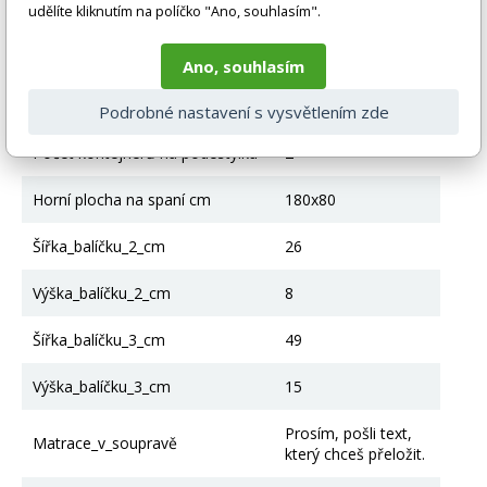
Včetně rámu
Ano
udělíte kliknutím na políčko "Ano, souhlasím".
Struktura rámu
Válcované, dřevěné
Ano, souhlasím
Kontejner na lůžkoviny
Ano
Podrobné nastavení s vysvětlením zde
Počet kontejnerů na podestýlku
2
Horní plocha na spaní cm
180x80
Šířka_balíčku_2_cm
26
Výška_balíčku_2_cm
8
Šířka_balíčku_3_cm
49
Výška_balíčku_3_cm
15
Prosím, pošli text,
Matrace_v_soupravě
který chceš přeložit.