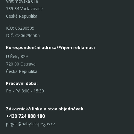
Vratimovská 618
739 34 Václavovice
Česká Republika
IČO: 06296505
DIČ: CZ06296505
Korespondenční adresa/Příjem reklamací
U Řeky 829
720 00 Ostrava
Česká Republika
Pracovní doba:
Po - Pá 8:00 - 15:30
Zákaznická linka
a stav objednávek:
+420 724 888 180
pegas@nabytek-pegas.cz