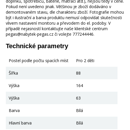
doplňků, spotřebičů, baterie, matrací atd.), nejsou tedy v ceně.
Pokud není uvedeno jinak. Většinou je zboží dodáváno v
demontovaném stavu, dle charakteru zboží. Fotografie mohou
být i ilustrační a barva produktu nemusí odpovídat skutečnosti
vlivem nastavení monitoru a převodem do el. podoby. V
případě nejasností kontaktujte naše klientské centrum
pegas@nabytek-pegas.cz či volejte 777244446.
Technické parametry
Postel podle počtu spacích míst
Pro 2 děti
Šířka
88
Výška
164
Výška
63
Barva
Bílá
Hlavní barva
Bílá