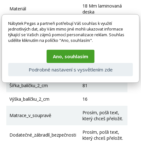
18 Mm laminovaná
Materiál
deska
Nábytek Pegas a partneři potřebují Váš souhlas k využití
Maximální zatížení
110
jednotlivých dat, aby Vám mimo jiné mohli ukazovat informace
týkající se Vašich zájmů pomocí personalizace reklam. Souhlas
Včetně rámu
Ano
udělíte kliknutím na políčko "Ano, souhlasím".
Odpružené tyče
Struktura rámu
Ano, souhlasím
FLEX systEm
Podrobné nastavení s vysvětlením zde
Horní plocha na spaní cm
160x80
Šířka_balíčku_2_cm
81
Výška_balíčku_2_cm
16
Prosím, pošli text,
Matrace_v_soupravě
který chceš přeložit.
Prosím, pošli text,
Dodatečné_zábradlí_bezpečnosti
který chceš přeložit.