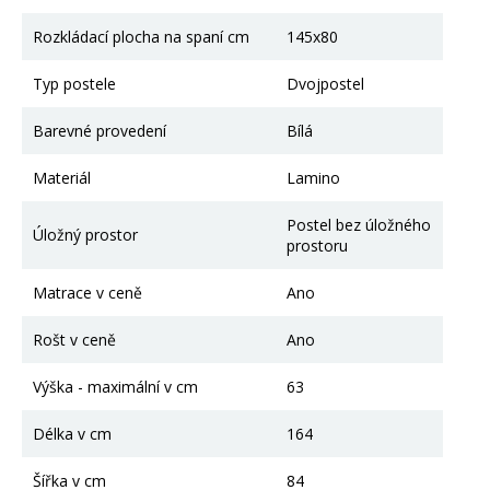
Rozkládací plocha na spaní cm
145x80
Typ postele
Dvojpostel
Barevné provedení
Bílá
Materiál
Lamino
Postel bez úložného
Úložný prostor
prostoru
Matrace v ceně
Ano
Rošt v ceně
Ano
Výška - maximální v cm
63
Délka v cm
164
Šířka v cm
84