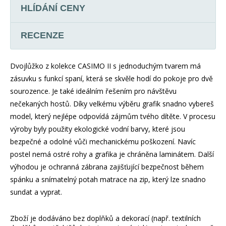
HLÍDÁNÍ CENY
RECENZE
Dvojlůžko z kolekce CASIMO II s jednoduchým tvarem má
zásuvku s funkcí spaní, která se skvěle hodí do pokoje pro dvě
sourozence. Je také ideálním řešením pro návštěvu
nečekaných hostů. Díky velkému výběru grafik snadno vybereš
model, který nejlépe odpovídá zájmům tvého dítěte. V procesu
výroby byly použity ekologické vodní barvy, které jsou
bezpečné a odolné vůči mechanickému poškození. Navíc
postel nemá ostré rohy a grafika je chráněna laminátem. Další
výhodou je ochranná zábrana zajišťující bezpečnost během
spánku a snímatelný potah matrace na zip, který lze snadno
sundat a vyprat.
Zboží je dodáváno bez doplňků a dekorací (např. textilních