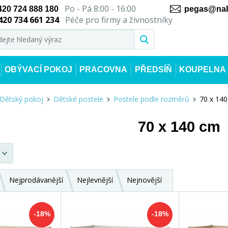
Po - Pá 8:00 - 16:00
420 724 888 180
pegas@nab
420 734 661 234
Péče pro firmy a živnostníky
OBÝVACÍ POKOJ
PRACOVNA
PŘEDSÍŇ
KOUPELNA
Dětský pokoj
Dětské postele
Postele podle rozměrů
70 x 14
70 x 140 cm
Nejprodávanější
Nejlevnější
Nejnovější
-18%
-18%