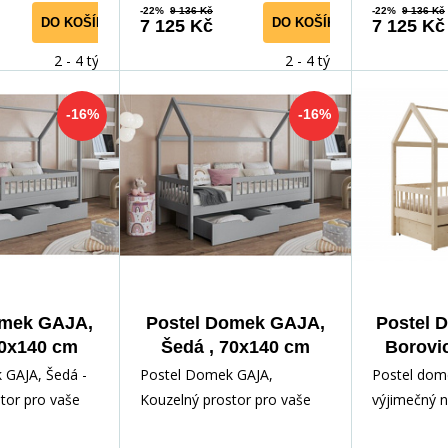
-22%
9 136 Kč
-22%
9 136 Kč
DO KOŠÍKU
DO KOŠÍKU
7 125 Kč
7 125 Kč
2 - 4 týdny
2 - 4 týdny
-16%
-16%
omek GAJA,
Postel Domek GAJA,
Postel 
70x140 cm
Šedá , 70x140 cm
Borovi
 GAJA, Šedá -
Postel Domek GAJA,
Postel dome
tor pro vaše
Kouzelný prostor pro vaše
výjimečný n
kouzlo
dítě Objevte kouzlo dětského
spojuje fun