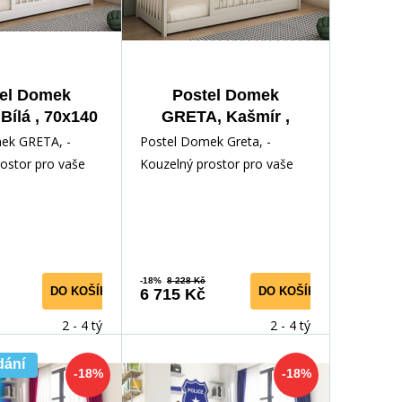
el Domek
Postel Domek
Bílá , 70x140
GRETA, Kašmír ,
cm
70x140 cm
ek GRETA, -
Postel Domek Greta, -
ostor pro vaše
Kouzelný prostor pro vaše
e kouzlo dětského
dítě Objevte kouzlo dětského
 Postelí D
snění s naší Postelí D
-18%
8 228 Kč
DO KOŠÍKU
DO KOŠÍKU
6 715 Kč
2 - 4 týdny
2 - 4 týdny
dání
-18%
-18%