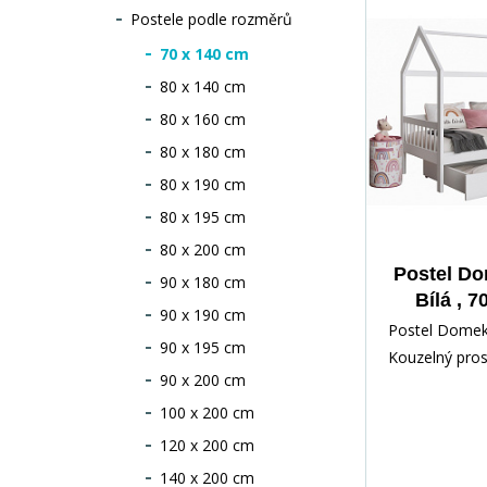
Postele podle rozměrů
70 x 140 cm
80 x 140 cm
80 x 160 cm
80 x 180 cm
80 x 190 cm
80 x 195 cm
80 x 200 cm
Postel D
90 x 180 cm
Bílá , 
90 x 190 cm
Postel Domek 
90 x 195 cm
Kouzelný pros
90 x 200 cm
dítě Objevte 
dětského sněn
100 x 200 cm
120 x 200 cm
140 x 200 cm