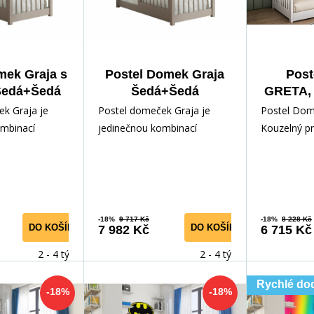
mek Graja s
Postel Domek Graja
Post
Šedá+Šedá
Šedá+Šedá
GRETA, 
k Graja je
Postel domeček Graja je
Postel Dom
ombinací
jedinečnou kombinací
Kouzelný pr
nosti a radosti
pohodlí, funkčnosti a radosti
dítě Objevt
 Tento rozt
pro vaše dítě! Tento rozt
snění s naší
-18%
9 717 Kč
-18%
8 228 Kč
DO KOŠÍKU
DO KOŠÍKU
7 982 Kč
6 715 Kč
2 - 4 týdny
2 - 4 týdny
Rychlé do
-18%
-18%