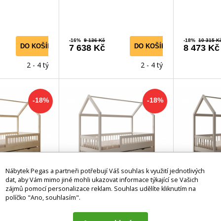
í s naší Poste
snění s naší Postelí Dome
inspirovaný
-16%
9 136 Kč
-18%
10 315 K
DO KOŠÍKU
DO KOŠÍKU
7 638 Kč
8 473 Kč
2 - 4 týdny
2 - 4 týdny
-18%
-18%
Nábytek Pegas a partneři potřebují Váš souhlas k využití jednotlivých
dat, aby Vám mimo jiné mohli ukazovat informace týkající se Vašich
zájmů pomocí personalizace reklam. Souhlas udělíte kliknutím na
políčko "Ano, souhlasím".
mek Galicja
Postel Domek Galicja
Postel 
trací
s matrací Bílá+Bílá
s matra