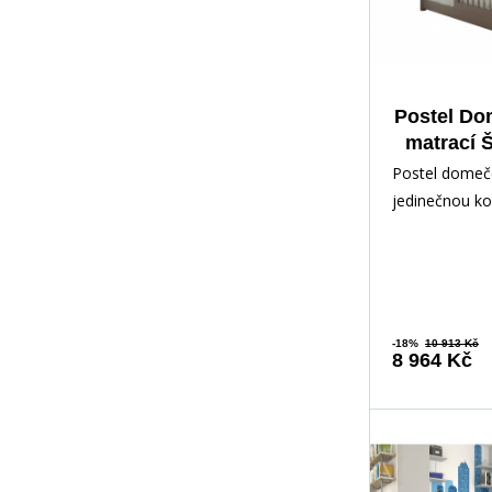
Postel Do
matrací 
Postel domeče
jedinečnou k
pohodlí, funkč
pro vaše dítě!
-18%
10 913 Kč
8 964 Kč