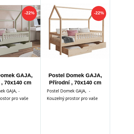
-22%
-22%
Domek GAJA,
Postel Domek GAJA,
 , 70x140 cm
Přírodní , 70x140 cm
ek GAJA, -
Postel Domek GAJA, -
ostor pro vaše
Kouzelný prostor pro vaše
e kouzlo dětského
dítě Objevte kouzlo dětského
í Postelí Do
snění s naší Postelí D