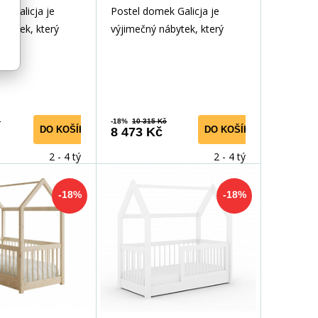
k Galicja je
Postel domek Galicja je
ábytek, který
výjimečný nábytek, který
kčnost a design
spojuje funkčnost a design
 útulnou, ska
inspirovaný útulnou, ska
č
-18%
10 315 Kč
DO KOŠÍKU
DO KOŠÍKU
8 473 Kč
2 - 4 týdny
2 - 4 týdny
-18%
-18%