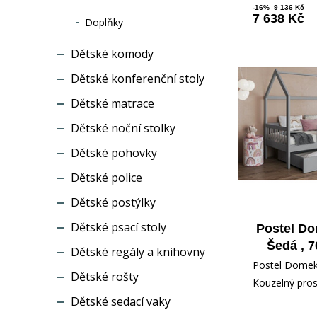
-16%
9 136 Kč
7 638 Kč
Doplňky
Dětské komody
Dětské konferenční stoly
Dětské matrace
Dětské noční stolky
Dětské pohovky
Dětské police
Dětské postýlky
Dětské psací stoly
Postel D
Šedá , 
Dětské regály a knihovny
Postel Domek
Dětské rošty
Kouzelný pros
Dětské sedací vaky
dítě Objevte 