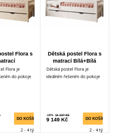
ostel Flora s
Dětská postel Flora s
atrací
matrací Bílá+Bílá
ce+Borovice
el Flora je
Dětská postel Flora je
ešením do pokoje
ideálním řešením do pokoje
te. Navrženo s
vašeho dítěte. Navrženo s
 pohodlí a pra
ohledem na pohodlí a pra
č
-18%
11 137 Kč
DO KOŠÍKU
DO KOŠÍKU
9 149 Kč
2 - 4 týdny
2 - 4 týdny