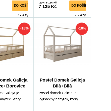
-22%
9 136 Kč
DO KOŠÍKU
DO KOŠÍKU
7 125 Kč
2 - 4 týdny
2 - 4 týdny
-18%
-18%
Domek Galicja
Postel Domek Galicja
ce+Borovice
Bílá+Bílá
k Galicja je
Postel domek Galicja je
ábytek, který
výjimečný nábytek, který
kčnost a design
spojuje funkčnost a design