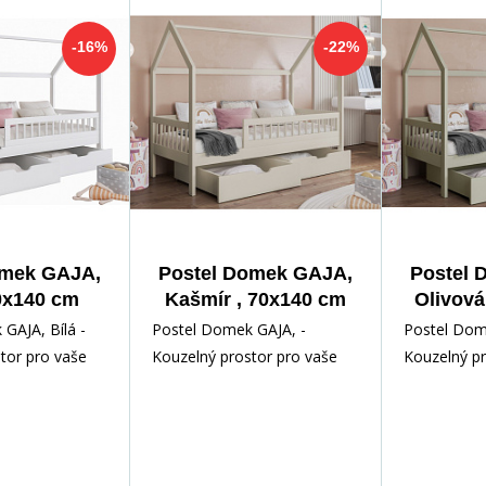
-16%
-22%
omek GAJA,
Postel Domek GAJA,
Postel 
70x140 cm
Kašmír , 70x140 cm
Olivová
GAJA, Bílá -
Postel Domek GAJA, -
Postel Dom
tor pro vaše
Kouzelný prostor pro vaše
Kouzelný pr
kouzlo
dítě Objevte kouzlo dětského
dítě Objevt
í s naší Poste
snění s naší Postelí Do
snění s naš