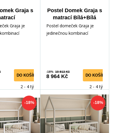
Domek Graja s
Postel Domek Graja s
atrací
matrací Bílá+Bílá
ce+Borovice
eček Graja je
Postel domeček Graja je
 kombinací
jedinečnou kombinací
nkčnosti a radosti
pohodlí, funkčnosti a radosti
tě! Tento rozt
pro vaše dítě! Tento rozt
č
-18%
10 913 Kč
DO KOŠÍKU
DO KOŠÍKU
8 964 Kč
2 - 4 týdny
2 - 4 týdny
-18%
-18%