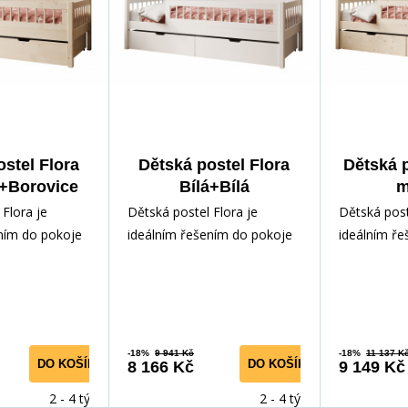
stel Flora
Dětská postel Flora
Dětská p
+Borovice
Bílá+Bílá
m
Borovi
Flora je
Dětská postel Flora je
Dětská post
ním do pokoje
ideálním řešením do pokoje
ideálním ř
. Navrženo s
vašeho dítěte. Navrženo s
vašeho dítě
hodlí a pra
ohledem na pohodlí a pra
ohledem na
-18%
9 941 Kč
-18%
11 137 K
DO KOŠÍKU
DO KOŠÍKU
8 166 Kč
9 149 Kč
2 - 4 týdny
2 - 4 týdny