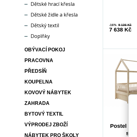
dětského sněn
Dětské hrací křesla
Dětské židle a křesla
Dětský textil
-16%
9 136 Kč
7 638 Kč
Doplňky
OBÝVACÍ POKOJ
PRACOVNA
PŘEDSÍŇ
KOUPELNA
KOVOVÝ NÁBYTEK
ZAHRADA
BYTOVÝ TEXTIL
VÝPRODEJ ZBOŽÍ
Postel Do
s ma
NÁBYTEK PRO ŠKOLY