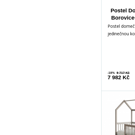
Postel D
Borovice
Postel domeče
jedinečnou k
pohodlí, funkč
pro vaše dítě!
-18%
9 717 Kč
7 982 Kč