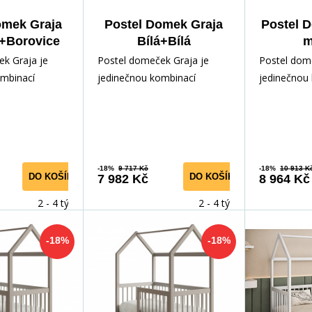
omek Graja
Postel Domek Graja
Postel 
+Borovice
Bílá+Bílá
m
Borovi
k Graja je
Postel domeček Graja je
Postel dom
ombinací
jedinečnou kombinací
jedinečnou
nosti a radosti
pohodlí, funkčnosti a radosti
pohodlí, fu
 Tento rozt
pro vaše dítě! Tento rozt
pro vaše dí
-18%
9 717 Kč
-18%
10 913 K
DO KOŠÍKU
DO KOŠÍKU
7 982 Kč
8 964 Kč
2 - 4 týdny
2 - 4 týdny
-18%
-18%