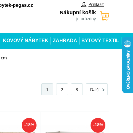
Přihlásit
ytek-pegas.cz
Nákupní košík
je prázdný
KOVOVÝ NÁBYTEK
ZAHRADA
BYTOVÝ TEXTIL
0 cm
1
2
3
Další
-18%
-18%