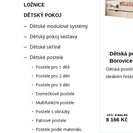
LOŽNICE
DĚTSKÝ POKOJ
Dětské modulové systémy
Dětský pokoj sestava
Dětské skříně
Dětská po
Dětské postele
Borovice
Postele pro 1 dítě
Dětská postel 
Postele pro 2 děti
ideálním řeše
vašeho dítěte
Postele pro 3 děti
ohledem na po
Domečkové postele
Multifunkční postele
Postele s obrázky
-18%
9 941 Kč
8 166 Kč
Patrové postele
Postele podle materiálu