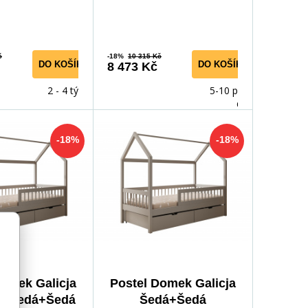
 útulnou, ska
inspirovaný útulnou, ska
č
-18%
10 315 Kč
DO KOŠÍKU
DO KOŠÍKU
8 473 Kč
2 - 4 týdny
5-10 prac.
dnů
-18%
-18%
Domek Galicja
Postel Domek Galicja
cí Šedá+Šedá
Šedá+Šedá