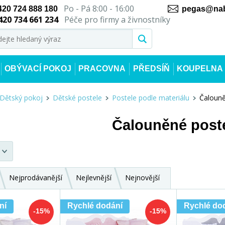
Po - Pá 8:00 - 16:00
420 724 888 180
pegas@nab
420 734 661 234
Péče pro firmy a živnostníky
OBÝVACÍ POKOJ
PRACOVNA
PŘEDSÍŇ
KOUPELNA
Dětský pokoj
Dětské postele
Postele podle materiálu
Čalouně
Čalouněné post
Nejprodávanější
Nejlevnější
Nejnovější
ní
Rychlé dodání
Rychlé do
-15%
-15%