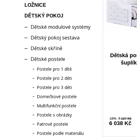
LOŽNICE
DĚTSKÝ POKOJ
Dětské modulové systémy
Dětský pokoj sestava
Dětské skříně
Dětská pos
Dětské postele
šuplí
Postele pro 1 dítě
matrace, 
Bílá/Bílá
Postele pro 2 děti
Postele pro 3 děti
Domečkové postele
Multifunkční postele
Postele s obrázky
-15%
7 127 Kč
6 038 Kč
Patrové postele
Postele podle materiálu