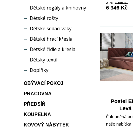
-15%
7 490 Kč
Dětské regály a knihovny
6 346 Kč
Dětské rošty
Dětské sedací vaky
Dětské hrací křesla
Dětské židle a křesla
Dětský textil
Doplňky
OBÝVACÍ POKOJ
PRACOVNA
Postel E
PŘEDSÍŇ
Levá 
KOUPELNA
Čalouněná pos
naše nabídka
KOVOVÝ NÁBYTEK
jednolůžkové