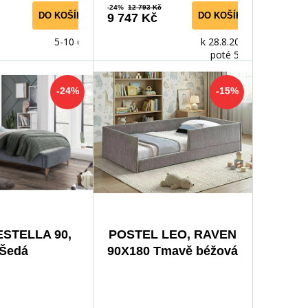
-24%
12 793 Kč
DO KOŠÍKU
DO KOŠÍKU
9 747 Kč
5-10 dnů
k 28.8.2026,
poté 5-10
prac. dnů
-24%
-15%
 ESTELLA 90,
POSTEL LEO, RAVEN
Šedá
90X180 Tmavě béžová
30