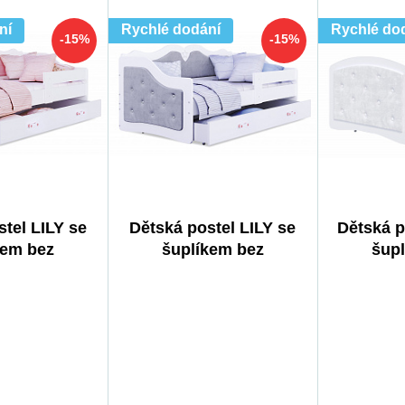
ní
Rychlé dodání
Rychlé do
-15%
-15%
tel LILY se
Dětská postel LILY se
Dětská 
kem bez
šuplíkem bez
šup
180x80 cm,
matrace, 180x80 cm,
matrace
á/Krystalky
Bílá/Šedá/Krystalky