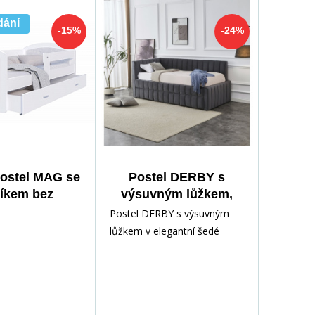
dání
-15%
-24%
postel MAG se
Postel DERBY s
líkem bez
výsuvným lůžkem,
, 160x80 cm,
Šedá
Postel DERBY s výsuvným
Bílá
lůžkem v elegantní šedé
barvě Objevte kouzlo
moderního designu a
praktickéh