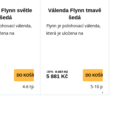
 Flynn světle
Válenda Flynn tmavě
šedá
šedá
lohovací válenda,
Flynn je polohovací válenda,
ožena na
která je uložena na
oštu. Rošt je
lamelovém roštu. Rošt je
olohováním pro h
vybavený polohováním pro h
-30%
8 357 Kč
DO KOŠÍKU
DO KOŠÍKU
5 881 Kč
4-6 týdnů
5-10 prac.
dnů