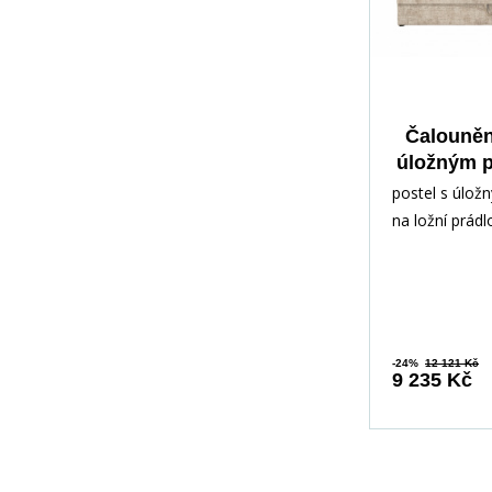
Čalouněn
úložným p
se zástě
postel s úlo
90, 
na ložní prád
matrací, mater
CREMONA / ma
-24%
12 121 Kč
9 235 Kč