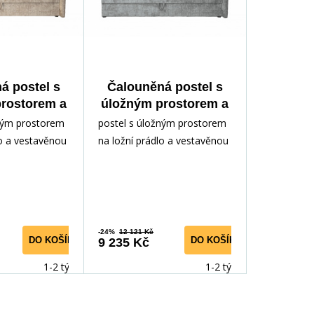
á postel s
Čalouněná postel s
rostorem a
úložným prostorem a
nou RICKY
se zástěnou RICKY
žným prostorem
postel s úložným prostorem
Béžová
90, Šedá
lo a vestavěnou
na ložní prádlo a vestavěnou
iál: látka
matrací, materiál: látka
sivní d
CREMONA / masivní d
-24%
12 121 Kč
DO KOŠÍKU
DO KOŠÍKU
9 235 Kč
1-2 týdny
1-2 týdny