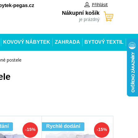
Přihlásit
ytek-pegas.cz
Nákupní košík
je prázdný
KOVOVÝ NÁBYTEK
ZAHRADA
BYTOVÝ TEXTIL
né postele
ele
dání
Rychlé dodání
-15%
-15%