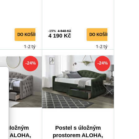
-15%
4 948 Kč
DO KOŠÍKU
DO KOŠÍKU
4 190 Kč
1-2 týdny
1-2 týdny
-24%
-24%
l s úložným
Postel s úložným
rem ALOHA,
prostorem ALOHA,