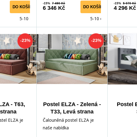
-15%
7 490 Kč
-15%
5 070 Kč
DO KOŠÍKU
DO KOŠÍKU
6 346 Kč
4 296 Kč
5-10 dnů
5-10 dnů
-23%
-23%
LZA - T63,
Postel ELZA - Zelená -
Postel
strana
T33, Levá strana
tel ELZA je
Čalouněná postel ELZA je
naše nabídka
ho modelu.
jednolůžkového modelu.