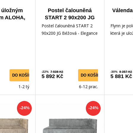
s úložným
Postel čalouněná
Válenda
em ALOHA,
START 2 90x200 JG
Velvet
Béžová
Postel čalouněná START 2
Flynn je po
90x200 JG Béžová - Elegance
která je ul
a Komfort pro Každou
lamelovém r
Ložnici Objevte dokonalou
vybavený p
-22%
7 538 Kč
-30%
8 357 Kč
DO KOŠÍKU
DO KOŠÍKU
5 892 Kč
5 881 Kč
1-2 týdny
6-12 prac. dní
-24%
-24%