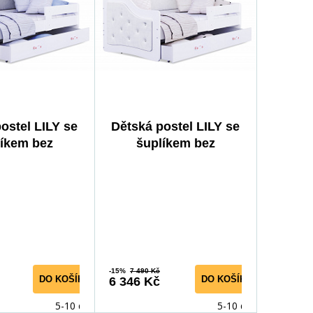
ostel LILY se
Dětská postel LILY se
líkem bez
šuplíkem bez
, 160x80 cm,
matrace, 180x80 cm,
dá/Krystalky
Bílá/Bílá/Krystalky
-15%
7 490 Kč
DO KOŠÍKU
DO KOŠÍKU
6 346 Kč
5-10 dnů
5-10 dnů