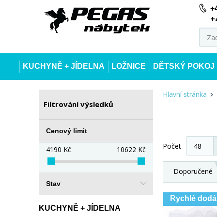
+
+
KUCHYNĚ + JÍDELNA
LOŽNICE
DĚTSKÝ POKOJ
Hlavní stránka
Filtrování výsledků
Cenový limit
Počet
4190
Kč
10622
Kč
Doporučené
Stav
Rychlé dodá
KUCHYNĚ + JÍDELNA