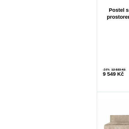
Postel 
prostor
Šedý 
-24%
12 533 Kč
9 549 Kč