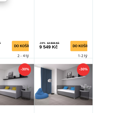
vý Velvet
Zelený Velvet
č
-24%
12 533 Kč
DO KOŠÍKU
DO KOŠÍKU
9 549 Kč
2 - 4 týdny
1-2 týdny
-30%
-30%