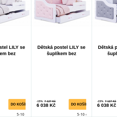
tel LILY se
Dětská postel LILY se
Dětská p
kem bez
šuplíkem bez
šup
160x80 cm,
matrace, 160x80 cm,
matrace
/Krystalky
Bílá/Růžová/Krystalky
Bílá/Še
-15%
7 127 Kč
-15%
7 127 Kč
DO KOŠÍKU
DO KOŠÍKU
6 038 Kč
6 038 Kč
5-10 dnů
5-10 dnů