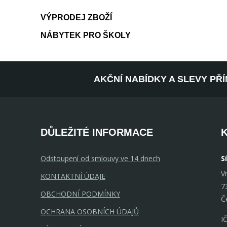
VÝPRODEJ ZBOŽÍ
NÁBYTEK PRO ŠKOLY
AKČNÍ NABÍDKY A SLEVY PŘ
DŮLEŽITÉ INFORMACE
Odstoupení od smlouvy ve 14 dnech
S
V
KONTAKTNÍ ÚDAJE
7
OBCHODNÍ PODMÍNKY
Č
OCHRANA OSOBNÍCH ÚDAJŮ
I