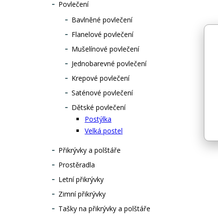
Povlečení
béžové nebo c
Bavlněné povlečení
Flanelové povlečení
Mušelínové povlečení
Jednobarevné povlečení
Krepové povlečení
Saténové povlečení
Dětské povlečení
Postýlka
Velká postel
Přikrývky a polštáře
Prostěradla
Letní přikrývky
Zimní přikrývky
Tašky na přikrývky a polštáře