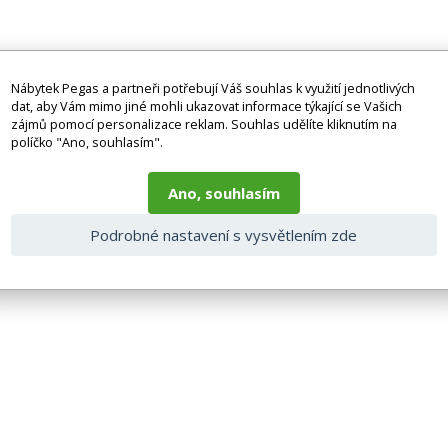
itrus.
nebo tyrkysové.
Nábytek Pegas a partneři potřebují Váš souhlas k využití jednotlivých
dat, aby Vám mimo jiné mohli ukazovat informace týkající se Vašich
zájmů pomocí personalizace reklam. Souhlas udělíte kliknutím na
políčko "Ano, souhlasím".
Ano, souhlasím
Podrobné nastavení s vysvětlením zde