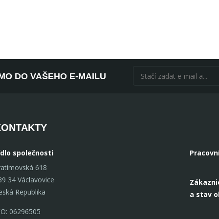
ÍMO DO VAŠEHO E-MAILU
KONTAKTY
ídlo společnosti
Pracovn
ratimovská 618
39 34 Václavovice
Zákazni
eská Republika
a stav 
ČO: 06296505