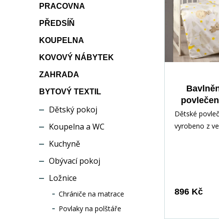
PRACOVNA
PŘEDSÍŇ
KOUPELNA
KOVOVÝ NÁBYTEK
ZAHRADA
Bavlněn
BYTOVÝ TEXTIL
povlečen
Dětský pokoj
70x90cm 
Dětské povleč
obl
Koupelna a WC
vyrobeno z v
100% bavlněné
Kuchyně
je certifikova
Obývací pokoj
hygienickým
pro děti do tř
Ložnice
vzoru dětskéh
896 Kč
Chrániče na matrace
doporučujeme
Povlaky na polštáře
barvy sytě žl