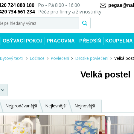
Po - Pá 8:00 - 16:00
420 724 888 180
pegas@nab
420 734 661 234
Péče pro firmy a živnostníky
OBÝVACÍ POKOJ
PRACOVNA
PŘEDSÍŇ
KOUPELNA
Bytový textil
Ložnice
Povlečení
Dětské povlečení
Velká post
Velká postel
Nejprodávanější
Nejlevnější
Nejnovější