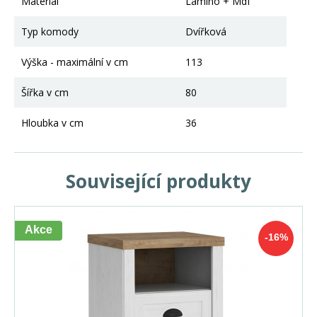
Materiál
Lamino + Mdf
Typ komody
Dvířková
Výška - maximální v cm
113
Šířka v cm
80
Hloubka v cm
36
Související produkty
Akce
-16%