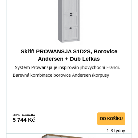
Skříň PROWANSJA S1D2S, Borovice
Andersen + Dub Lefkas
Systém Prowansja je inspirován jihovýchodní Francií.
Barevná kombinace borovice Andersen (korpusy
-16%
6 805 Kč
DO KOŠÍKU
5 744 Kč
1-3 týdny