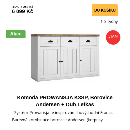
-16%
7 258 Kč
DO KOŠÍKU
6 099 Kč
1-3 týdny
Akce
-16%
Komoda PROWANSJA K3SP, Borovice
Andersen + Dub Lefkas
Systém Prowansja je inspirován jihovýchodní Francií.
Barevná kombinace borovice Andersen (korpusy