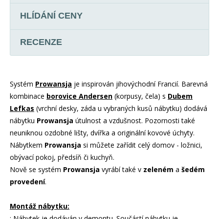
HLÍDÁNÍ CENY
RECENZE
Systém
Prowansja
je inspirován jihovýchodní Francií. Barevná
kombinace
borovice Andersen
(korpusy, čela) s
Dubem
Lefkas
(vrchní desky, záda u vybraných kusů nábytku) dodává
nábytku
Prowansja
útulnost a vzdušnost. Pozornosti také
neuniknou ozdobné lišty, dvířka a originální kovové úchyty.
Nábytkem
Prowansja
si můžete zařídit celý domov - ložnici,
obývací pokoj, předsíň či kuchyň.
Nově se systém
Prowansja
vyrábí také v
zeleném
a
šedém
provedení
.
Montáž nábytku:
: Nábytek je dodáván v demontu. Součástí nábytku je