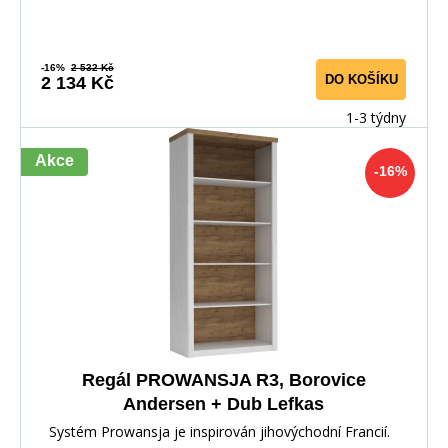
-16%
2 532 Kč
DO KOŠÍKU
2 134 Kč
1-3 týdny
Akce
-16%
Regál PROWANSJA R3, Borovice
Andersen + Dub Lefkas
Systém Prowansja je inspirován jihovýchodní Francií.