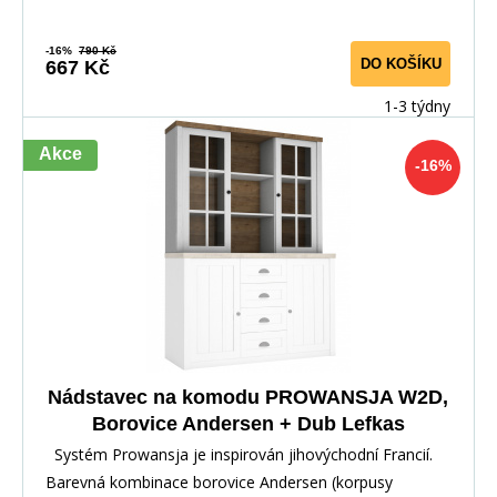
-16%
790 Kč
DO KOŠÍKU
667 Kč
1-3 týdny
Akce
-16%
Nádstavec na komodu PROWANSJA W2D,
Borovice Andersen + Dub Lefkas
Systém Prowansja je inspirován jihovýchodní Francií.
Barevná kombinace borovice Andersen (korpusy