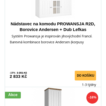
Nádstavec na komodu PROWANSJA R2D,
Borovice Andersen + Dub Lefkas
Systém Prowansja je inspirován jihovýchodní Francií.
Barevná kombinace borovice Andersen (korpusy
-15%
3 351 Kč
DO KOŠÍKU
2 833 Kč
1-3 týdny
Akce
-16%