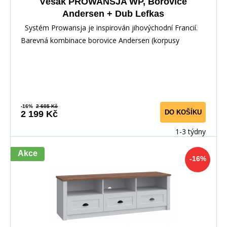
Věšák PROWANSJA WP, Borovice
Andersen + Dub Lefkas
Systém Prowansja je inspirován jihovýchodní Francií.
Barevná kombinace borovice Andersen (korpusy
-16%
2 605 Kč
DO KOŠÍKU
2 199 Kč
1-3 týdny
Akce
-16%