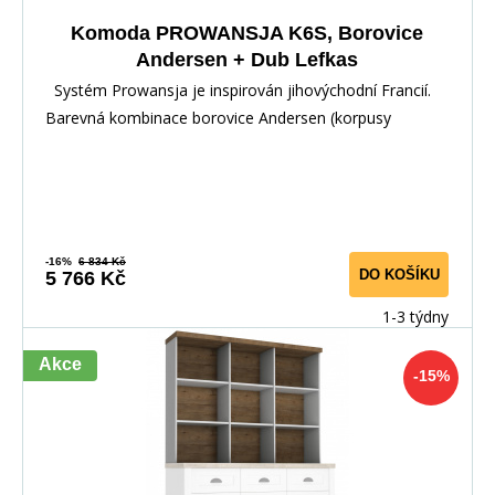
Komoda PROWANSJA K6S, Borovice
Andersen + Dub Lefkas
Systém Prowansja je inspirován jihovýchodní Francií.
Barevná kombinace borovice Andersen (korpusy
-16%
6 834 Kč
DO KOŠÍKU
5 766 Kč
1-3 týdny
Akce
-15%