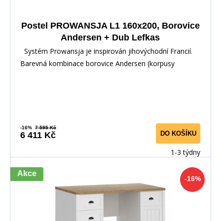
Postel PROWANSJA L1 160x200, Borovice
Andersen + Dub Lefkas
Systém Prowansja je inspirován jihovýchodní Francií.
Barevná kombinace borovice Andersen (korpusy
-16%
7 595 Kč
DO KOŠÍKU
6 411 Kč
1-3 týdny
Akce
-16%