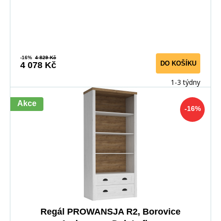
-16%
4 829 Kč
DO KOŠÍKU
4 078 Kč
1-3 týdny
Akce
-16%
Regál PROWANSJA R2, Borovice