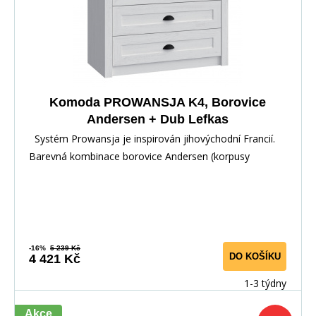
Komoda PROWANSJA K4, Borovice
Andersen + Dub Lefkas
Systém Prowansja je inspirován jihovýchodní Francií.
Barevná kombinace borovice Andersen (korpusy
-16%
5 239 Kč
DO KOŠÍKU
4 421 Kč
1-3 týdny
Akce