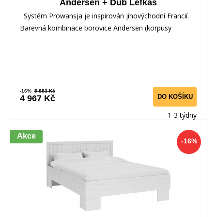
Andersen + Dub Lefkas
Systém Prowansja je inspirován jihovýchodní Francií.
Barevná kombinace borovice Andersen (korpusy
-16%
5 883 Kč
DO KOŠÍKU
4 967 Kč
1-3 týdny
Akce
-16%