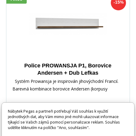
-15%
Police PROWANSJA P1, Borovice
Andersen + Dub Lefkas
Systém Prowansja je inspirován jihovýchodní Francií.
Barevná kombinace borovice Andersen (korpusy
Nábytek Pegas a partneři potřebují Váš souhlas k využití
jednotlivých dat, aby Vám mimo jiné mohli ukazovat informace
týkající se Vašich zájmů pomocí personalizace reklam. Souhlas
udělíte kliknutím na políčko "Ano, souhlasím".
-15%
629 Kč
DO KOŠÍKU
533 Kč