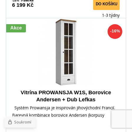
-16%
7 346 Kč
DO KOŠÍKU
6 199 Kč
1-3 týdny
Akce
-16%
Vitrína PROWANSJA W1S, Borovice
Andersen + Dub Lefkas
Systém Prowansja je inspirován jihovýchodní Francií.
Barevná kombinace borovice Andersen (korpusy
Soukromí