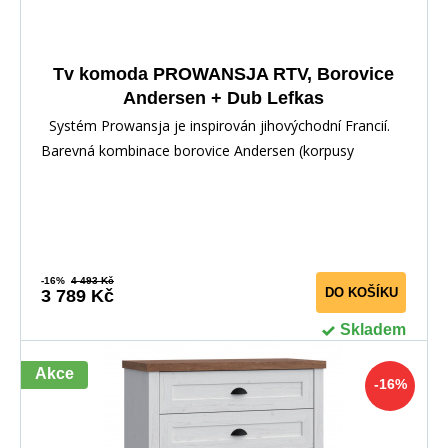
Tv komoda PROWANSJA RTV, Borovice
Andersen + Dub Lefkas
Systém Prowansja je inspirován jihovýchodní Francií.
Barevná kombinace borovice Andersen (korpusy
-16%
4 493 Kč
DO KOŠÍKU
3 789 Kč
Skladem
Akce
-16%