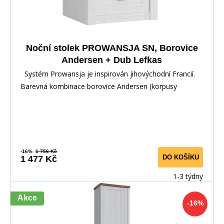
Noční stolek PROWANSJA SN, Borovice
Andersen + Dub Lefkas
Systém Prowansja je inspirován jihovýchodní Francií.
Barevná kombinace borovice Andersen (korpusy
-16%
1 756 Kč
DO KOŠÍKU
1 477 Kč
1-3 týdny
Akce
-16%