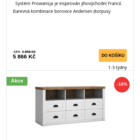
Systém Prowansja je inspirován jihovýchodní Francií.
Barevná kombinace borovice Andersen (korpusy
-16%
6 958 Kč
DO KOŠÍKU
5 866 Kč
1-3 týdny
Akce
-16%