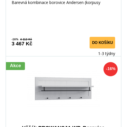
Barevná kombinace borovice Andersen (korpusy
-16%
4 112 Kč
DO KOŠÍKU
3 467 Kč
1-3 týdny
Akce
-16%