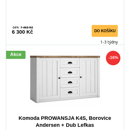
-16%
7 463 Kč
DO KOŠÍKU
6 300 Kč
1-3 týdny
Akce
-16%
Komoda PROWANSJA K4S, Borovice
Andersen + Dub Lefkas