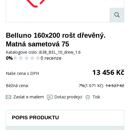
Belluno 160x200 rošt dřevěný.
Matná sametová 75
Katalogove cislo:
i638_BEL_10_drew_1.6
0%
0 recenze
13 456
Kč
Naše cena s DPH
Běžná cena:
7%
(1 071 Kč)
14 527 Kč
Zaslat e-mailem
Dotaz prodejci
Tisk
POPIS PRODUKTU