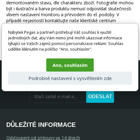
demontovaném stavu, dle charakteru zboží. Fotografie mohou
být i ilustrační a barva produktu nemusí odpovídat skutečnosti
vlivem nastavení monitoru a převodem do el. podoby. V
případě nejasností kontaktujte naše klientské centrum
pegas@nabytek-pegas.cz či volejte 777244446.
Nábytek Pegas a partneři potřebují Váš souhlas k využití
jednotlivých dat, aby Vám mimo jiné mohli ukazovat informace
týkající se Vašich zájmů pomocí personalizace reklam. Souhlas
udělíte kliknutím na políčko "Ano, souhlasím".
Ano, souhlasím
AKČNÍ NABÍDKY A SLEVY PŘÍMO DO
Podrobné nastavení s vysvětlením zde
VAŠEHO E-MAILU
ODESLAT
DŮLEŽITÉ INFORMACE
Odstoupení od smlouvy ve 14 dnech