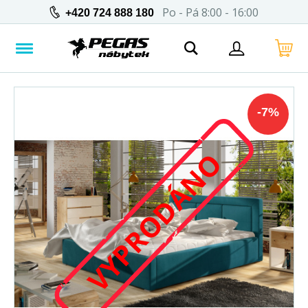
Po - Pá 8:00 - 16:00
+420 724 888 180
-
7
%
VYPRODÁNO