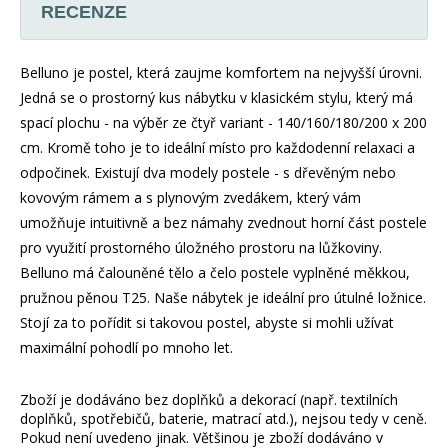
RECENZE
Belluno je postel, která zaujme komfortem na nejvyšší úrovni.
Jedná se o prostorný kus nábytku v klasickém stylu, který má
spací plochu - na výběr ze čtyř variant - 140/160/180/200 x 200
cm. Kromě toho je to ideální místo pro každodenní relaxaci a
odpočinek. Existují dva modely postele - s dřevěným nebo
kovovým rámem a s plynovým zvedákem, který vám
umožňuje intuitivně a bez námahy zvednout horní část postele
pro využití prostorného úložného prostoru na lůžkoviny.
Belluno má čalouněné tělo a čelo postele vyplněné měkkou,
pružnou pěnou T25. Naše nábytek je ideální pro útulné ložnice.
Stojí za to pořídit si takovou postel, abyste si mohli užívat
maximální pohodlí po mnoho let.
Zboží je dodáváno bez doplňků a dekorací (např. textilních
doplňků, spotřebičů, baterie, matrací atd.), nejsou tedy v ceně.
Pokud není uvedeno jinak. Většinou je zboží dodáváno v