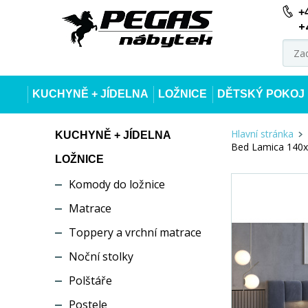
+
+
KUCHYNĚ + JÍDELNA
LOŽNICE
DĚTSKÝ POKOJ
Hlavní stránka
KUCHYNĚ + JÍDELNA
Bed Lamica 140x2
LOŽNICE
Komody do ložnice
Matrace
Toppery a vrchní matrace
Noční stolky
Polštáře
Postele