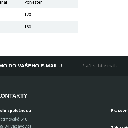
riál
Polyester
170
160
ÍMO DO VAŠEHO E-MAILU
KONTAKTY
ídlo společnosti
Pracovn
ratimovská 618
39 34 Václavovice
Zákazni