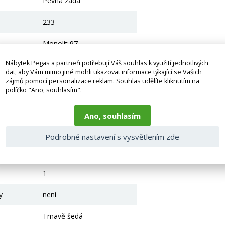
Pevná záda
233
Monolit 97
Nábytek Pegas a partneři potřebují Váš souhlas k využití jednotlivých
Dřevo
dat, aby Vám mimo jiné mohli ukazovat informace týkající se Vašich
zájmů pomocí personalizace reklam. Souhlas udělíte kliknutím na
Borovice
políčko "Ano, souhlasím".
92
Ano, souhlasím
Černá
Podrobné nastavení s vysvětlením zde
Plasty
1
y
není
Tmavě šedá