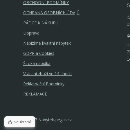
OBCHODNÍ PODMÍNKY
Č
OCHRANA OSOBNÍCH ÚDAJŮ
I
RÁDCE K NÁKUPU
D
Doprava
K
Nabízíme kvalitní nábytek
U
7
GDPR a Cookies
Č
Široká nabídka
Vrácení zboží ve 14 dnech
Reklamační Podmínky
REKLAMACE
© 2017 Nabytek-pegas.cz
Soukromí