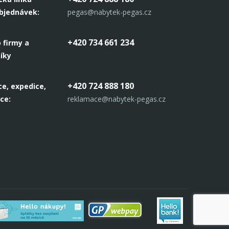
objednávek:
pegas@nabytek-pegas.cz
+420 734 661 234
 firmy a
íky
+420 724 888 180
e, expedice,
ce:
reklamace@nabytek-pegas.cz