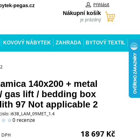
Přihlásit
ytek-pegas.cz
Nákupní košík
je prázdný
KOVOVÝ NÁBYTEK
ZAHRADA
BYTOVÝ TEXTIL
 2
amica 140x200 + metal
/ gas lift / bedding box
ith 97 Not applicable 2
cislo:
i638_LAM_09MET_1.4
0 recenze
18 697
Kč
s DPH