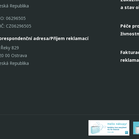
eská Republika
a stav 
ČO: 06296505
IČ: CZ06296505
Péče pro
živnostn
orespondenční adresa/Příjem reklamací
 Řeky 829
Fakturac
20 00 Ostrava
reklama
eská Republika