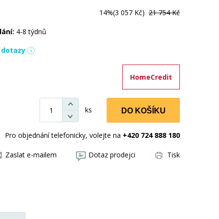
14%
(3 057 Kč)
21 754 Kč
dání:
4-8 týdnů
í dotazy
HomeCredit
ks
DO KOŠÍKU
Pro objednání telefonicky, volejte na
+420 724 888 180
Zaslat e-mailem
Dotaz prodejci
Tisk