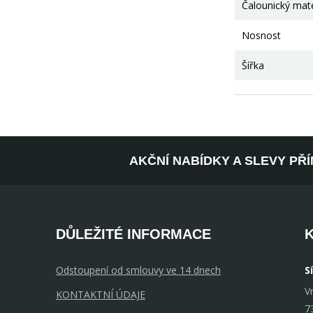
Čalounický mate
Nosnost
Šířka
AKČNÍ NABÍDKY A SLEVY PŘ
DŮLEŽITÉ INFORMACE
Odstoupení od smlouvy ve 14 dnech
S
V
KONTAKTNÍ ÚDAJE
7