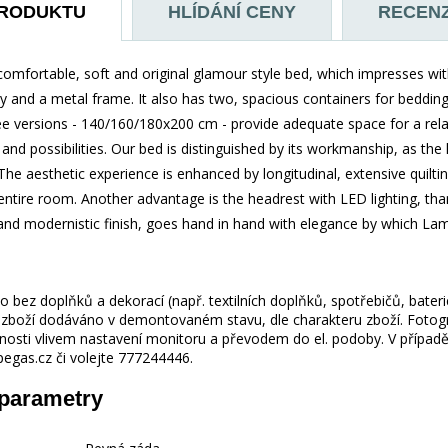
PRODUKTU
HLÍDÁNÍ CENY
RECEN
comfortable, soft and original glamour style bed, which impresses wi
y and a metal frame. It also has two, spacious containers for beddin
 versions - 140/160/180x200 cm - provide adequate space for a relaxin
and possibilities. Our bed is distinguished by its workmanship, as the
The aesthetic experience is enhanced by longitudinal, extensive quilt
entire room. Another advantage is the headrest with LED lighting, than
nd modernistic finish, goes hand in hand with elegance by which Lamica
 bez doplňků a dekorací (např. textilních doplňků, spotřebičů, bater
je zboží dodáváno v demontovaném stavu, dle charakteru zboží. Fotogr
nosti vlivem nastavení monitoru a převodem do el. podoby. V případě
gas.cz či volejte 777244446.
 parametry