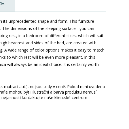
ZE
th its unprecedented shape and form. This furniture
g. The dimensions of the sleeping surface - you can
g rest, in a bedroom of different sizes, which will suit
 high headrest and sides of the bed, are created with
ing. A wide range of color options makes it easy to match
ks to which rest will be even more pleasant. In this
 will always be an ideal choice. It is certainly worth
ie, matrací atd.), nejsou tedy v ceně. Pokud není uvedeno
afie mohou být i ilustrační a barva produktu nemusí
 nejasností kontaktujte naše klientské centrum