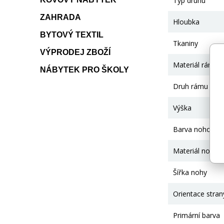
Typ druhu
ZAHRADA
Hloubka
BYTOVÝ TEXTIL
Tkaniny
VÝPRODEJ ZBOŽÍ
Materiál rámu
NÁBYTEK PRO ŠKOLY
Druh rámu
Výška
Barva nohou
Materiál nohou
Šířka nohy
Orientace stran
Primární barva