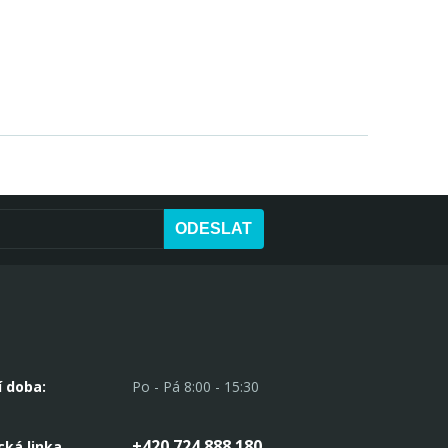
ODESLAT
í doba:
Po - Pá 8:00 - 15:30
+420 724 888 180
cká linka