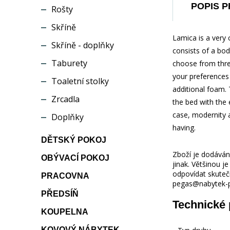
POPIS 
Rošty
Skříně
Lamica is a very 
Skříně - doplňky
consists of a bod
Taburety
choose from three
your preferences 
Toaletní stolky
additional foam. 
Zrcadla
the bed with the 
case, modernity a
Doplňky
having.
DĚTSKÝ POKOJ
Zboží je dodáváno
OBÝVACÍ POKOJ
jinak. Většinou 
odpovídat skuteč
PRACOVNA
pegas@nabytek-pe
PŘEDSÍŇ
Technické
KOUPELNA
KOVOVÝ NÁBYTEK