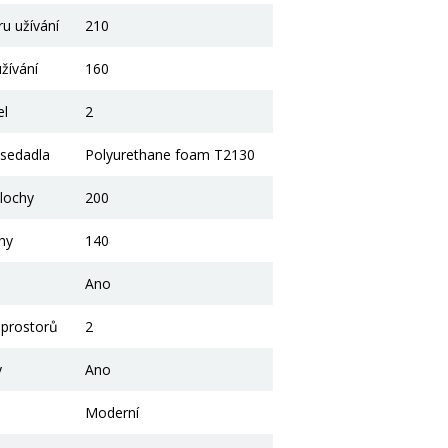
u užívání
210
žívání
160
el
2
 sedadla
Polyurethane foam T2130
lochy
200
chy
140
Ano
 prostorů
2
y
Ano
Moderní