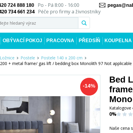
Po - Pá 8:00 - 16:00
420 724 888 180
pegas@nab
420 734 661 234
Péče pro firmy a živnostníky
OBÝVACÍ POKOJ
PRACOVNA
PŘEDSÍŇ
KOUPELNA
Ložnice
Postele
Postele 140 x 200 cm
00 + metal frame/ gas lift / bedding box Monolith 97 Not applicable
Bed L
-
14
%
frame
Monol
Katalogove 
0%
Naše cena 