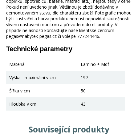
doplňků, spotřebičů, baterie, matrací atd.), nejsou tedy v ceně.
Pokud není uvedeno jinak. Většinou je zboží dodáváno v
demontovaném stavu, dle charakteru zboží. Fotografie mohou
být i ilustrační a barva produktu nemusí odpovídat skutečnosti
vlivem nastavení monitoru a převodem do el. podoby. V
případě nejasností kontaktujte naše klientské centrum
pegas@nabytek-pegas.cz či volejte 777244446.
Technické parametry
Materiál
Lamino + Mdf
Výška - maximální v cm
197
Šířka v cm
50
Hloubka v cm
43
Související produkty