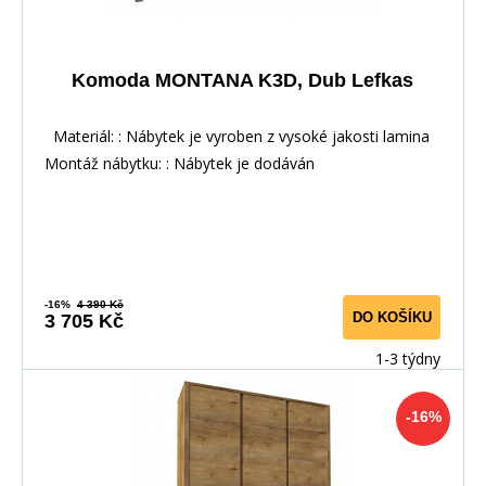
Komoda MONTANA K3D, Dub Lefkas
Materiál: : Nábytek je vyroben z vysoké jakosti lamina
Montáž nábytku: : Nábytek je dodáván
-16%
4 390 Kč
DO KOŠÍKU
3 705 Kč
1-3 týdny
-16%