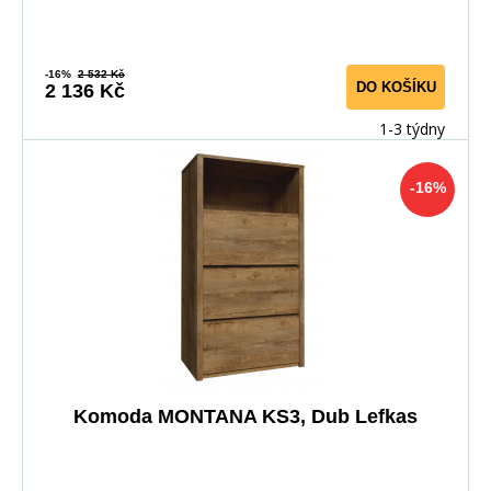
-16%
2 532 Kč
DO KOŠÍKU
2 136 Kč
1-3 týdny
-16%
Komoda MONTANA KS3, Dub Lefkas