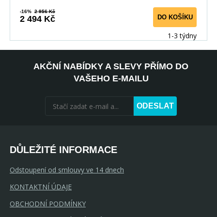
-16%
2 956 Kč
DO KOŠÍKU
2 494 Kč
1-3 týdny
AKČNÍ NABÍDKY A SLEVY PŘÍMO DO
VAŠEHO E-MAILU
ODESLAT
DŮLEŽITÉ INFORMACE
Odstoupení od smlouvy ve 14 dnech
KONTAKTNÍ ÚDAJE
OBCHODNÍ PODMÍNKY