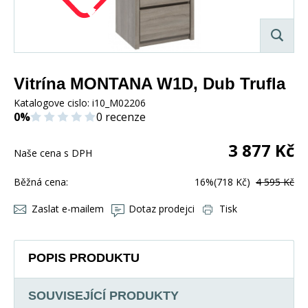
Vitrína MONTANA W1D, Dub Trufla
Katalogove cislo:
i10_M02206
0%
0 recenze
3 877
Kč
Naše cena s DPH
Běžná cena:
16%
(718 Kč)
4 595 Kč
Zaslat e-mailem
Dotaz prodejci
Tisk
POPIS PRODUKTU
SOUVISEJÍCÍ PRODUKTY