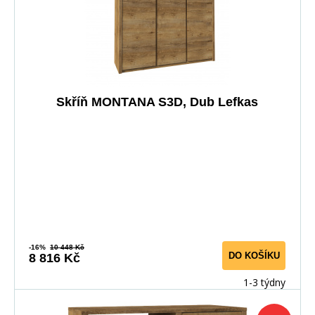
Skříň MONTANA S3D, Dub Lefkas
-16%
10 448 Kč
DO KOŠÍKU
8 816 Kč
1-3 týdny