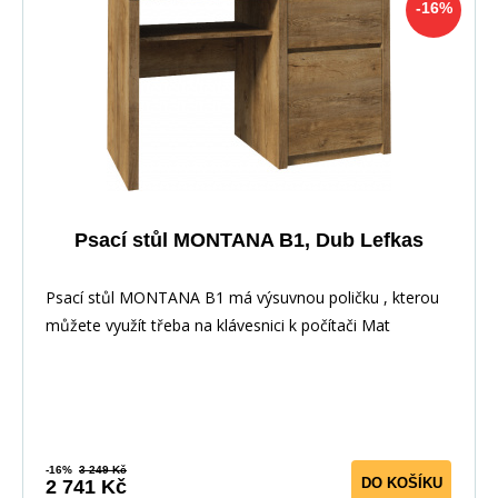
-16%
Psací stůl MONTANA B1, Dub Lefkas
Psací stůl MONTANA B1 má výsuvnou poličku , kterou
můžete využít třeba na klávesnici k počítači Mat
-16%
3 249 Kč
DO KOŠÍKU
2 741 Kč