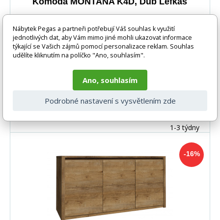
Komoda MONTANA K4D, Dub Lefkas
Nábytek Pegas a partneři potřebují Váš souhlas k využití
jednotlivých dat, aby Vám mimo jiné mohli ukazovat informace
týkající se Vašich zájmů pomocí personalizace reklam. Souhlas
udělíte kliknutím na políčko "Ano, souhlasím".
Ano, souhlasím
Podrobné nastavení s vysvětlením zde
-16%
3 966 Kč
DO KOŠÍKU
3 347 Kč
1-3 týdny
-16%