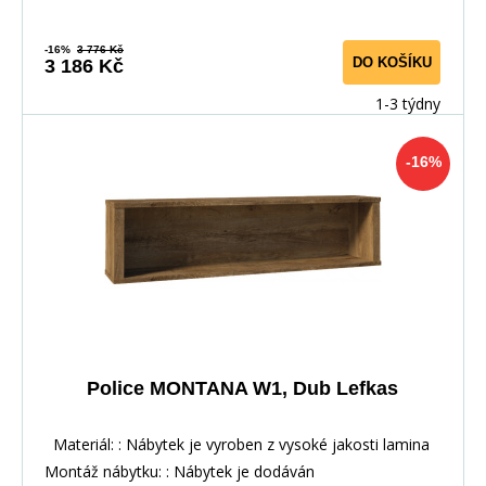
-16%
3 776 Kč
DO KOŠÍKU
3 186 Kč
1-3 týdny
-16%
Police MONTANA W1, Dub Lefkas
Materiál: : Nábytek je vyroben z vysoké jakosti lamina
Montáž nábytku: : Nábytek je dodáván