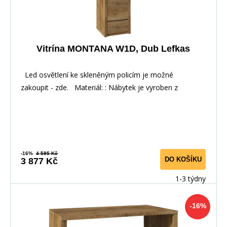
Vitrína MONTANA W1D, Dub Lefkas
Led osvětlení ke skleněným policím je možné
zakoupit - zde. Materiál: : Nábytek je vyroben z
-16%
4 595 Kč
DO KOŠÍKU
3 877 Kč
1-3 týdny
-16%