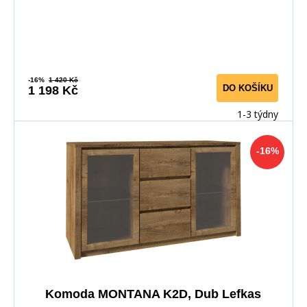
-16%
1 420 Kč
DO KOŠÍKU
1 198 Kč
1-3 týdny
-16%
Komoda MONTANA K2D, Dub Lefkas