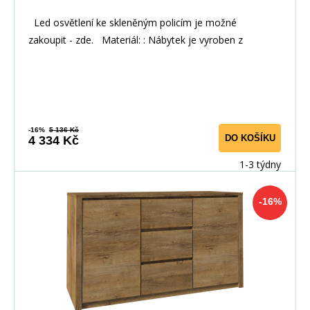
Led osvětlení ke skleněným policím je možné
zakoupit - zde. Materiál: : Nábytek je vyroben z
-16%
5 136 Kč
DO KOŠÍKU
4 334 Kč
1-3 týdny
-16%