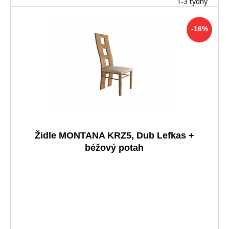
1-3 týdny
-16%
Židle MONTANA KRZ5, Dub Lefkas +
béžový potah