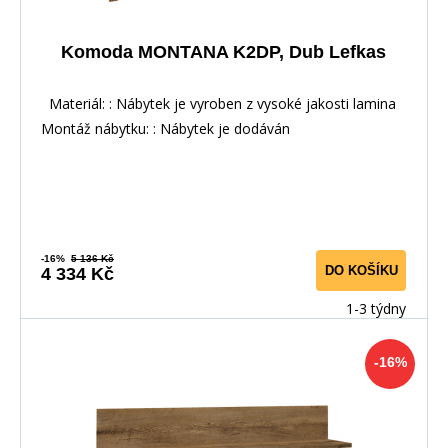
Komoda MONTANA K2DP, Dub Lefkas
Materiál: : Nábytek je vyroben z vysoké jakosti lamina
Montáž nábytku: : Nábytek je dodáván
-16%
5 136 Kč
DO KOŠÍKU
4 334 Kč
1-3 týdny
-16%