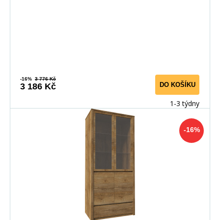
-16%
3 776 Kč
DO KOŠÍKU
3 186 Kč
1-3 týdny
-16%