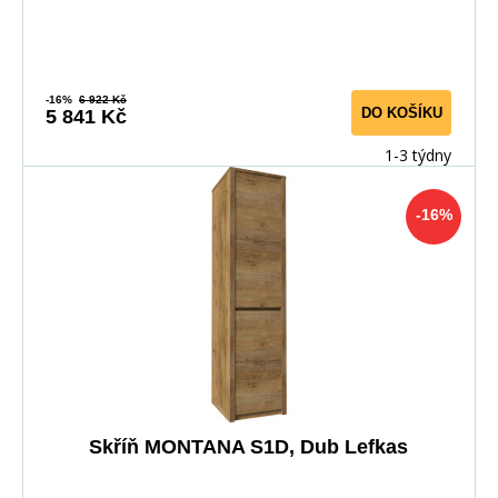
-16%
6 922 Kč
DO KOŠÍKU
5 841 Kč
1-3 týdny
-16%
Skříň MONTANA S1D, Dub Lefkas