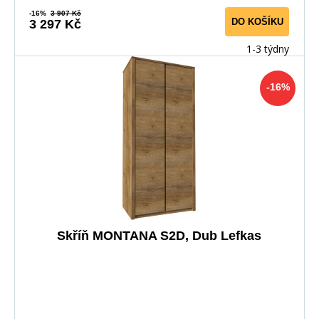
-16%
3 907 Kč
DO KOŠÍKU
3 297 Kč
1-3 týdny
-16%
Skříň MONTANA S2D, Dub Lefkas