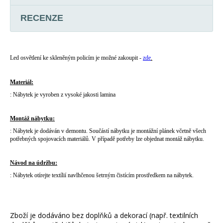
RECENZE
Led osvětlení ke skleněným policím je možné zakoupit -
zde
.
Materiál:
: Nábytek je vyroben z vysoké jakosti lamina
Montáž nábytku:
: Nábytek je dodáván v demontu. Součástí nábytku je montážní plánek včetně všech
potřebných spojovacích materiálů. V případě potřeby lze objednat montáž nábytku.
Návod na údržbu:
: Nábytek otírejte textílií navlhčenou šetrným čistícím prostředkem na nábytek.
Zboží je dodáváno bez doplňků a dekorací (např. textilních