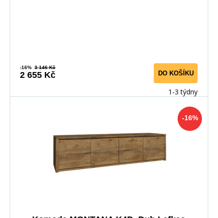
-16%
3 146 Kč
DO KOŠÍKU
2 655 Kč
1-3 týdny
-16%