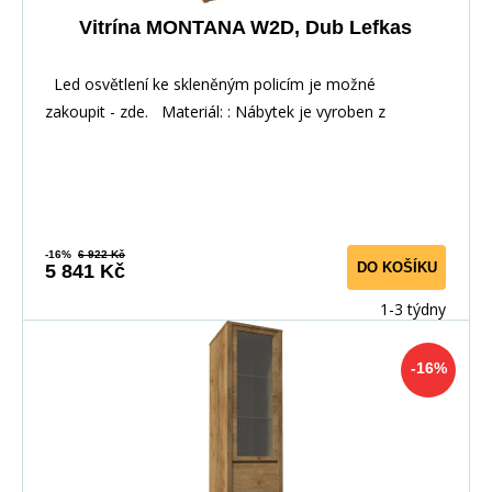
Vitrína MONTANA W2D, Dub Lefkas
Led osvětlení ke skleněným policím je možné
zakoupit - zde. Materiál: : Nábytek je vyroben z
-16%
6 922 Kč
DO KOŠÍKU
5 841 Kč
1-3 týdny
-16%