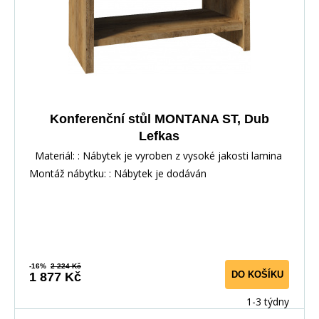
Konferenční stůl MONTANA ST, Dub
Lefkas
Materiál: : Nábytek je vyroben z vysoké jakosti lamina
Montáž nábytku: : Nábytek je dodáván
-16%
2 224 Kč
DO KOŠÍKU
1 877 Kč
1-3 týdny