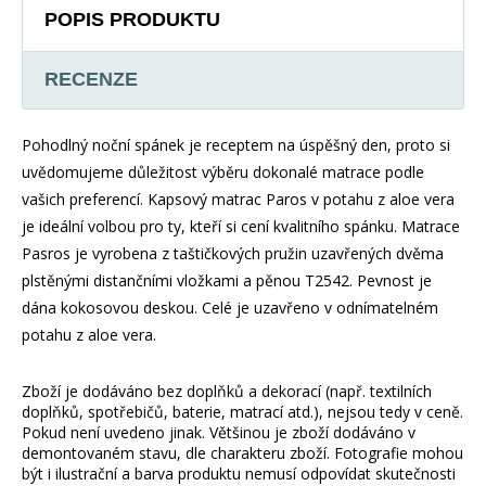
POPIS PRODUKTU
RECENZE
Pohodlný noční spánek je receptem na úspěšný den, proto si
uvědomujeme důležitost výběru dokonalé matrace podle
vašich preferencí. Kapsový matrac Paros v potahu z aloe vera
je ideální volbou pro ty, kteří si cení kvalitního spánku. Matrace
Pasros je vyrobena z taštičkových pružin uzavřených dvěma
plstěnými distančními vložkami a pěnou T2542. Pevnost je
dána kokosovou deskou. Celé je uzavřeno v odnímatelném
potahu z aloe vera.
Zboží je dodáváno bez doplňků a dekorací (např. textilních
doplňků, spotřebičů, baterie, matrací atd.), nejsou tedy v ceně.
Pokud není uvedeno jinak. Většinou je zboží dodáváno v
demontovaném stavu, dle charakteru zboží. Fotografie mohou
být i ilustrační a barva produktu nemusí odpovídat skutečnosti