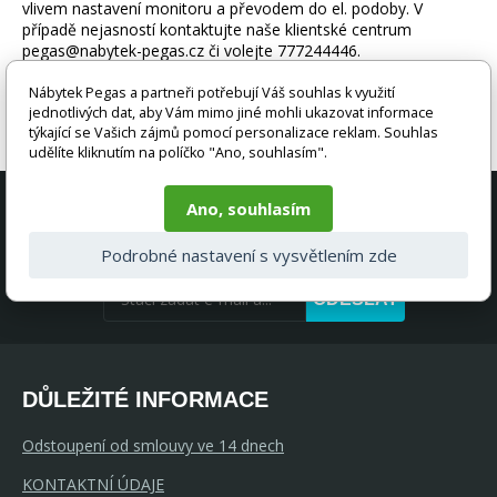
vlivem nastavení monitoru a převodem do el. podoby. V
případě nejasností kontaktujte naše klientské centrum
pegas@nabytek-pegas.cz či volejte 777244446.
Nábytek Pegas a partneři potřebují Váš souhlas k využití
jednotlivých dat, aby Vám mimo jiné mohli ukazovat informace
týkající se Vašich zájmů pomocí personalizace reklam. Souhlas
udělíte kliknutím na políčko "Ano, souhlasím".
AKČNÍ NABÍDKY A SLEVY PŘÍMO DO
Ano, souhlasím
VAŠEHO E-MAILU
Podrobné nastavení s vysvětlením zde
ODESLAT
DŮLEŽITÉ INFORMACE
Odstoupení od smlouvy ve 14 dnech
KONTAKTNÍ ÚDAJE