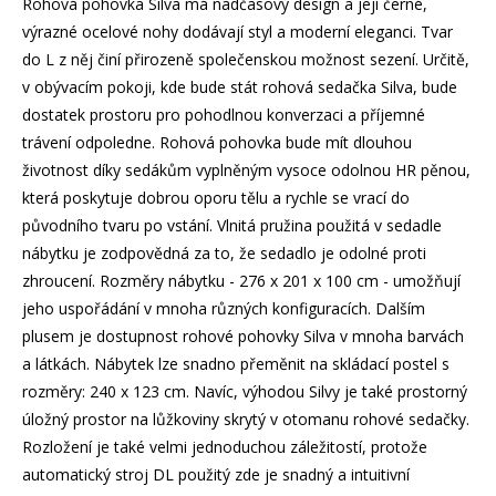
Rohová pohovka Silva má nadčasový design a její černé,
výrazné ocelové nohy dodávají styl a moderní eleganci. Tvar
do L z něj činí přirozeně společenskou možnost sezení. Určitě,
v obývacím pokoji, kde bude stát rohová sedačka Silva, bude
dostatek prostoru pro pohodlnou konverzaci a příjemné
trávení odpoledne. Rohová pohovka bude mít dlouhou
životnost díky sedákům vyplněným vysoce odolnou HR pěnou,
která poskytuje dobrou oporu tělu a rychle se vrací do
původního tvaru po vstání. Vlnitá pružina použitá v sedadle
nábytku je zodpovědná za to, že sedadlo je odolné proti
zhroucení. Rozměry nábytku - 276 x 201 x 100 cm - umožňují
jeho uspořádání v mnoha různých konfiguracích. Dalším
plusem je dostupnost rohové pohovky Silva v mnoha barvách
a látkách. Nábytek lze snadno přeměnit na skládací postel s
rozměry: 240 x 123 cm. Navíc, výhodou Silvy je také prostorný
úložný prostor na lůžkoviny skrytý v otomanu rohové sedačky.
Rozložení je také velmi jednoduchou záležitostí, protože
automatický stroj DL použitý zde je snadný a intuitivní