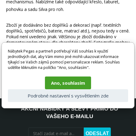
mechanismus. Nabízíme také odpovídající křeslo, taburet,
pohovku a sadu Silva pro roh.
Zboží je dodáváno bez doplňků a dekorací (např. textilních
doplňků, spotřebičů, baterie, matrací atd.), nejsou tedy v ceně.
Pokud není uvedeno jinak. Většinou je zboží dodáváno v
demontovaném stavu, dle charakteru zboží. Fotografie mohou
být i ilustrační a barva produktu nemusí odpovídat skutečnosti
Nábytek Pegas a partneři potřebují Váš souhlas k využití
vlivem nastavení monitoru a převodem do el. podoby. V
jednotlivých dat, aby Vám mimo jiné mohli ukazovat informace
případě nejasností kontaktujte naše klientské centrum
týkající se Vašich zájmů pomocí personalizace reklam. Souhlas
pegas@nabytek-pegas.cz či volejte 777244446.
udělíte kliknutím na políčko "Ano, souhlasím".
Ano, souhlasím
Podrobné nastavení s vysvětlením zde
AKČNÍ NABÍDKY A SLEVY PŘÍMO DO
VAŠEHO E-MAILU
ODESLAT