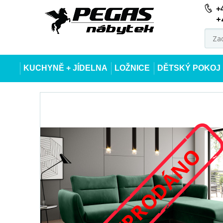
+
+
KUCHYNĚ + JÍDELNA
LOŽNICE
DĚTSKÝ POKOJ
VYPRODÁNO