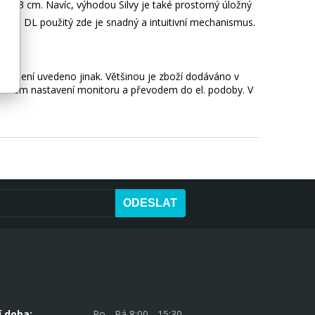
 123 cm. Navíc, výhodou Silvy je také prostorný úložný
stroj DL použitý zde je snadný a intuitivní mechanismus.
okud není uvedeno jinak. Většinou je zboží dodáváno v
 vlivem nastavení monitoru a převodem do el. podoby. V
ODESLAT
í doba:
Po - Pá 8:00 - 15:30