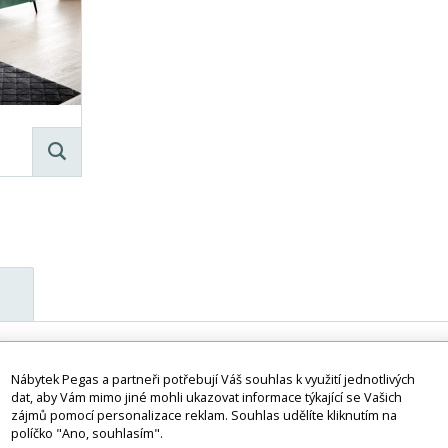
výrazné ocelové nohy dodávají styl a moderní eleganci. Tvar do L z n
ude dostatek prostoru pro pohodlnou konverzaci a příjemné trávení
Nábytek Pegas a partneři potřebují Váš souhlas k využití jednotlivých
dat, aby Vám mimo jiné mohli ukazovat informace týkající se Vašich
oskytuje dobrou oporu tělu a rychle se vrací do původního tvaru po 
zájmů pomocí personalizace reklam. Souhlas udělíte kliknutím na
. Rozměry nábytku - 276 x 201 x 100 cm - umožňují jeho uspořádání 
políčko "Ano, souhlasím".