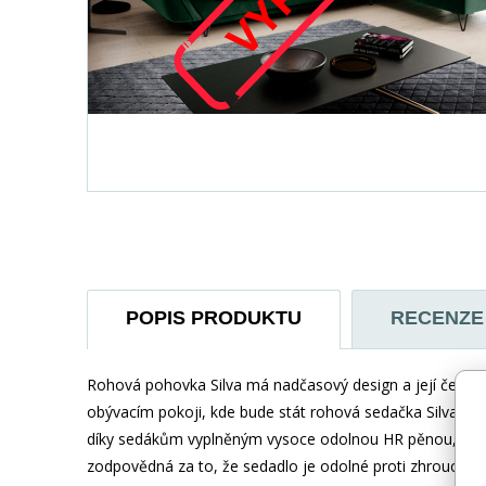
POPIS PRODUKTU
RECENZE
Rohová pohovka Silva má nadčasový design a její černé, 
obývacím pokoji, kde bude stát rohová sedačka Silva, b
díky sedákům vyplněným vysoce odolnou HR pěnou, která p
zodpovědná za to, že sedadlo je odolné proti zhroucení