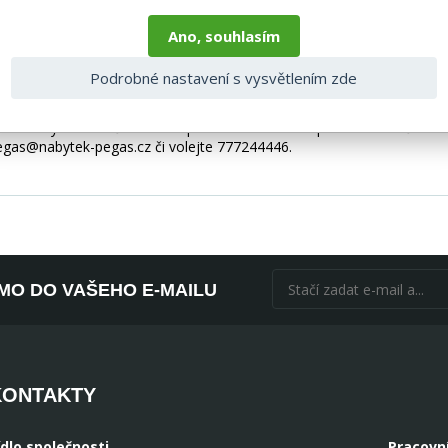
ch. Nábytek lze snadno přeměnit na skládací postel s rozměry: 240 x
ozložení je také velmi jednoduchou záležitostí, protože automatický 
Ano, souhlasím
du Silva pro roh.
Podrobné nastavení s vysvětlením zde
ch doplňků, spotřebičů, baterie, matrací atd.), nejsou tedy v ceně. P
ohou být i ilustrační a barva produktu nemusí odpovídat skutečnosti
pegas@nabytek-pegas.cz či volejte 777244446.
ÍMO DO VAŠEHO E-MAILU
KONTAKTY
ídlo společnosti
Pracovn