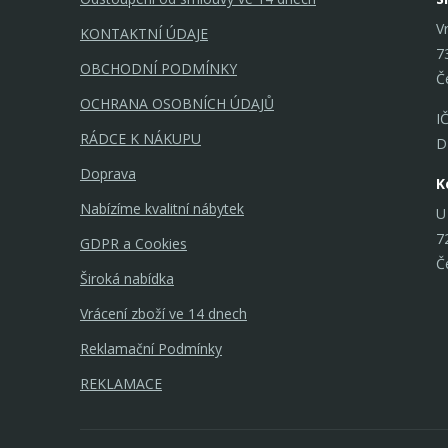
V
KONTAKTNÍ ÚDAJE
7
OBCHODNÍ PODMÍNKY
Č
OCHRANA OSOBNÍCH ÚDAJŮ
I
RÁDCE K NÁKUPU
D
Doprava
K
Nabízíme kvalitní nábytek
U
7
GDPR a Cookies
Č
Široká nabídka
Vrácení zboží ve 14 dnech
Reklamační Podmínky
REKLAMACE