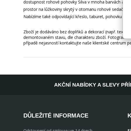
dostupnost rohové pohovky Silva v mnoha barvách a látká
prostor na lůžkoviny skrytý v otomanu rohové sedačky. R
Nabízíme také odpovídající křeslo, taburet, pohovku a sa
Zboží je dodáváno bez doplňků a dekorací (např. textilní
demontovaném stavu, dle charakteru zboží. Fotografie m
případě nejasností kontaktujte naše klientské centrum 
AKČNÍ NABÍDKY A SLEVY PŘ
DŮLEŽITÉ INFORMACE
Odstoupení od smlouvy ve 14 dnech
S