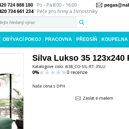
Po - Pá 8:00 - 16:00
420 724 888 180
pegas@nab
420 734 661 234
Péče pro firmy a živnostníky
OBÝVACÍ POKOJ
PRACOVNA
PŘEDSÍŇ
KOUPELNA
Silva Lukso 35 123x240 
Katalogove cislo:
i638_CO-SIL-RT-35LU
0%
0 recenze
Naše cena s DPH
Zaslat e-mailem