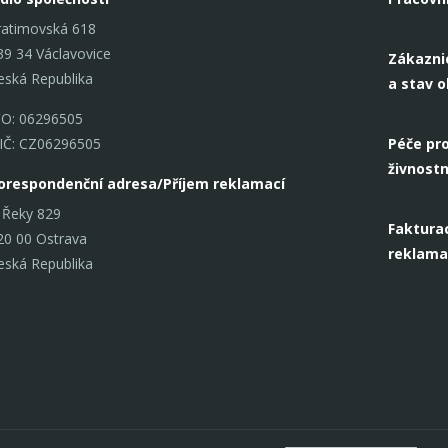
ratimovská 618
39 34 Václavovice
Zákazni
eská Republika
a stav 
ČO: 06296505
IČ: CZ06296505
Péče pro
živnostn
orespondenční adresa/Příjem reklamací
 Řeky 829
Fakturac
20 00 Ostrava
reklama
eská Republika