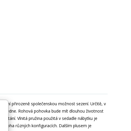
ěj činí přirozeně společenskou možnost sezení. Určitě, v
 odpoledne. Rohová pohovka bude mít dlouhou životnost
vstání. Vlnitá pružina použitá v sedadle nábytku je
v mnoha různých konfiguracích. Dalším plusem je