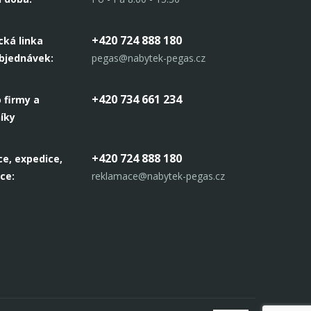
+420 724 888 180
cká linka
objednávek:
pegas@nabytek-pegas.cz
+420 734 661 234
 firmy a
íky
+420 724 888 180
e, expedice,
ce:
reklamace@nabytek-pegas.cz