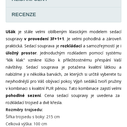
RECENZE
Ušák
je stále velmi oblíbeným klasickým modelem sedací
soupravy
v provedení 3F+1+1
. Je velmi pohodlná a zároveň
praktická. Sedací souprava je
rozkládací
a samozřejmostí je i
úložný prostor
. Jednoduchým rozkladem pomocí systému
"klik klak" vznikne lůžko k příležitostnému přespání Vaší
návštěvy. Sedací souprava je potažena kvalitní látkou a
nabízíme ji v několika barvách, ze kterých si určitě vyberete tu
nejvhodnější pro Váš obývací pokoj. Výpň sedáků tvoří pružiny
v kombinaci s kvalitní PUR pěnou. Tato kombinace zajistí velmi
pohodlné sezení
. Cena sedací soupravy je uvedena za
rozkládací trojsed a dvě křesla.
Rozměry trojsedu:
Šířka trojsedu s boky: 215 cm
Celková výška: 100 cm