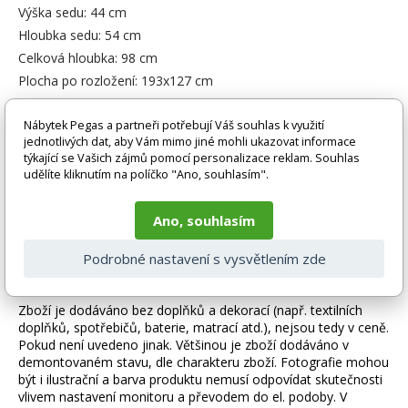
Výška sedu: 44 cm
Hloubka sedu: 54 cm
Celková hloubka: 98 cm
Plocha po rozložení: 193x127 cm
Rozměry křesla:
Nábytek Pegas a partneři potřebují Váš souhlas k využití
Celková hloubka: 88 cm
jednotlivých dat, aby Vám mimo jiné mohli ukazovat informace
Celková šířka: 74 cm
týkající se Vašich zájmů pomocí personalizace reklam. Souhlas
Celková výška: 100 cm
udělíte kliknutím na políčko "Ano, souhlasím".
Výška sedu: 44 cm
Hloubka sedu: 54 cm
Ano, souhlasím
Výška nožiček: 5 cm
Podrobné nastavení s vysvětlením zde
Zboží je dodáváno bez doplňků a dekorací (např. textilních
doplňků, spotřebičů, baterie, matrací atd.), nejsou tedy v ceně.
Pokud není uvedeno jinak. Většinou je zboží dodáváno v
demontovaném stavu, dle charakteru zboží. Fotografie mohou
být i ilustrační a barva produktu nemusí odpovídat skutečnosti
vlivem nastavení monitoru a převodem do el. podoby. V