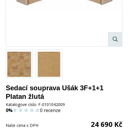
Sedací souprava Ušák 3F+1+1
Platan žlutá
Katalogove cislo:
F-0101042009
0%
0 recenze
24 690
Kč
Naše cena s DPH