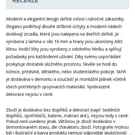
RECENZE
Moderní a elegantní design skříně osloví i náročné zákazníky.
Eleganci podtrhují dlouhé stříbrné úchyty a moderní nádech
dodávají zrcadla, která jsou nalepena na dveřích skříně. Je
vyrobena z lamina o síle 16 mm a hrany jsou ukončeny ABS
lištou. Vodící lišty jsou vyrobeny z odolného hliníku a splňují
požadavky pro každodenní užívání. Díky svému uspořádání
poskytuje dostatek úložného prostoru. Skvěle se hodí do
ložnice, předsíně, dětského, nebo studentského pokoje. Skříň
je dodávána v demontu a součástí je montážní plánek včetně
všech potřebných spojovacích materiálů. Vyobrazené
dekorace nejsou v ceně.
Zboží je dodáváno bez doplňků a dekorací (např. textilních
doplňků, spotřebičů, baterie, matrací atd.), nejsou tedy v ceně.
Pokud není uvedeno jinak. Většinou je zboží dodáváno v
demontovaném stavu, dle charakteru zboží. Fotografie mohou
být i ilustrační a barva produktu nemusí odpovídat skutečnosti