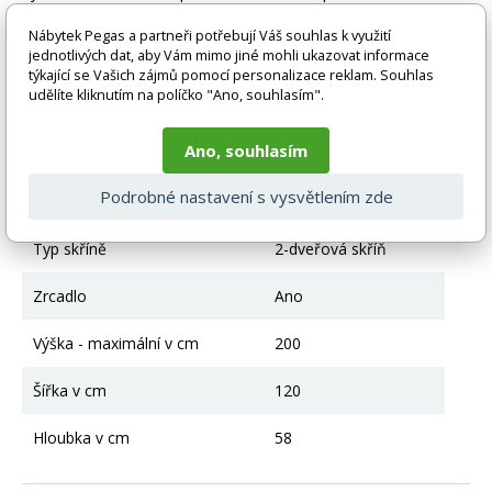
vlivem nastavení monitoru a převodem do el. podoby. V
případě nejasností kontaktujte naše klientské centrum
Nábytek Pegas a partneři potřebují Váš souhlas k využití
pegas@nabytek-pegas.cz či volejte 777244446.
jednotlivých dat, aby Vám mimo jiné mohli ukazovat informace
týkající se Vašich zájmů pomocí personalizace reklam. Souhlas
Technické parametry
udělíte kliknutím na políčko "Ano, souhlasím".
Ano, souhlasím
Materiál
Lamino
Podrobné nastavení s vysvětlením zde
Typ skříně - otvírání
Posuvné otvírání
Typ skříně
2-dveřová skříň
Zrcadlo
Ano
Výška - maximální v cm
200
Šířka v cm
120
Hloubka v cm
58