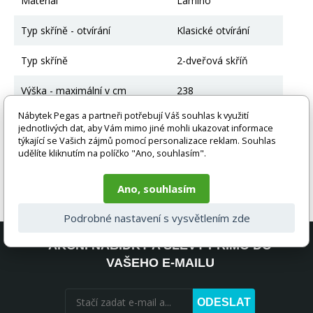
Materiál
Lamino
Typ skříně - otvírání
Klasické otvírání
Typ skříně
2-dveřová skříň
Výška - maximální v cm
238
Nábytek Pegas a partneři potřebují Váš souhlas k využití
Šířka v cm
100
jednotlivých dat, aby Vám mimo jiné mohli ukazovat informace
týkající se Vašich zájmů pomocí personalizace reklam. Souhlas
Hloubka v cm
54
udělíte kliknutím na políčko "Ano, souhlasím".
Ano, souhlasím
Podrobné nastavení s vysvětlením zde
AKČNÍ NABÍDKY A SLEVY PŘÍMO DO
VAŠEHO E-MAILU
ODESLAT