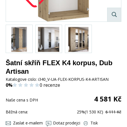
Šatní skříň FLEX K4 korpus, Dub
Artisan
Katalogove cislo:
i340_V-UA-FLEX-KORPUS-K4-ARTISAN
0%
0 recenze
4 581
Kč
Naše cena s DPH
Běžná cena:
25%
(1 530 Kč)
6 111 Kč
Zaslat e-mailem
Dotaz prodejci
Tisk