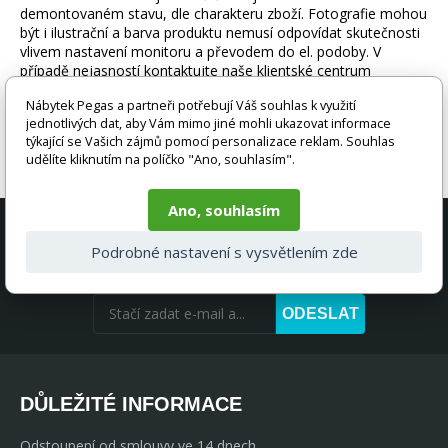
demontovaném stavu, dle charakteru zboží. Fotografie mohou
být i ilustrační a barva produktu nemusí odpovídat skutečnosti
vlivem nastavení monitoru a převodem do el. podoby. V
případě nejasností kontaktujte naše klientské centrum
pegas@nabytek-pegas.cz či volejte 777244446.
Nábytek Pegas a partneři potřebují Váš souhlas k využití
jednotlivých dat, aby Vám mimo jiné mohli ukazovat informace
týkající se Vašich zájmů pomocí personalizace reklam. Souhlas
udělíte kliknutím na políčko "Ano, souhlasím".
Ano, souhlasím
AKČNÍ NABÍDKY A SLEVY PŘÍMO DO
Podrobné nastavení s vysvětlením zde
VAŠEHO E-MAILU
ODESLAT
DŮLEŽITÉ INFORMACE
Odstoupení od smlouvy ve 14 dnech