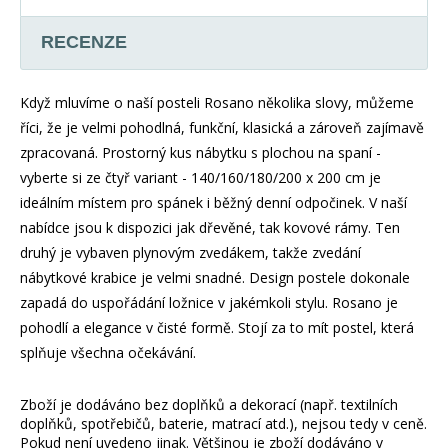
RECENZE
Když mluvíme o naší posteli Rosano několika slovy, můžeme
říci, že je velmi pohodlná, funkční, klasická a zároveň zajímavě
zpracovaná. Prostorný kus nábytku s plochou na spaní -
vyberte si ze čtyř variant - 140/160/180/200 x 200 cm je
ideálním místem pro spánek i běžný denní odpočinek. V naší
nabídce jsou k dispozici jak dřevěné, tak kovové rámy. Ten
druhý je vybaven plynovým zvedákem, takže zvedání
nábytkové krabice je velmi snadné. Design postele dokonale
zapadá do uspořádání ložnice v jakémkoli stylu. Rosano je
pohodlí a elegance v čisté formě. Stojí za to mít postel, která
splňuje všechna očekávání.
Zboží je dodáváno bez doplňků a dekorací (např. textilních
doplňků, spotřebičů, baterie, matrací atd.), nejsou tedy v ceně.
Pokud není uvedeno jinak. Většinou je zboží dodáváno v