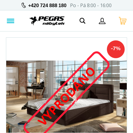
Po - Pá 8:00 - 16:00
+420 724 888 180
-
7
%
VYPRODÁNO