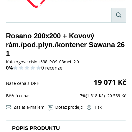
Rosano 200x200 + Kovový
rám./pod.plyn./kontener Sawana 26
1
Katalogove cislo:
i638_ROS_03met_2.0
0%
0 recenze
19 071
Kč
Naše cena s DPH
Běžná cena:
7%
(1 518 Kč)
20 589 Kč
Zaslat e-mailem
Dotaz prodejci
Tisk
POPIS PRODUKTU