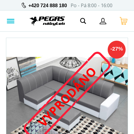
Po - Pá 8:00 - 16:00
+420 724 888 180
-
27
%
VYPRODÁNO