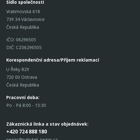
Sídlo společnosti
Vratimovská 618
739 34 Václavovice
Česká Republika
IČO: 06296505
DIČ: CZ06296505
Korespondenční adresa/Příjem reklamací
U Řeky 829
720 00 Ostrava
Česká Republika
Pracovní doba:
Po - Pá 8:00 - 15:30
Zákaznická linka
a stav objednávek:
+420 724 888 180
pegas@nabytek-pegas.cz