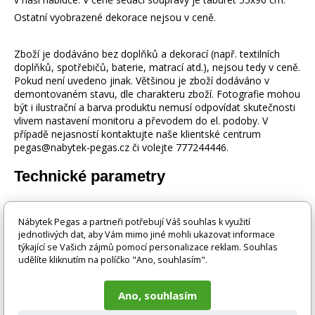
Ostatní vyobrazené dekorace nejsou v ceně.
Zboží je dodáváno bez doplňků a dekorací (např. textilních
doplňků, spotřebičů, baterie, matrací atd.), nejsou tedy v ceně.
Pokud není uvedeno jinak. Většinou je zboží dodáváno v
demontovaném stavu, dle charakteru zboží. Fotografie mohou
být i ilustrační a barva produktu nemusí odpovídat skutečnosti
vlivem nastavení monitoru a převodem do el. podoby. V
případě nejasností kontaktujte naše klientské centrum
pegas@nabytek-pegas.cz či volejte 777244446.
Technické parametry
Úložný prostor
Ano
Nábytek Pegas a partneři potřebují Váš souhlas k využití
jednotlivých dat, aby Vám mimo jiné mohli ukazovat informace
Výška
88 cm
týkající se Vašich zájmů pomocí personalizace reklam. Souhlas
udělíte kliknutím na políčko "Ano, souhlasím".
Rozkládací
Ano
Ano, souhlasím
Délka
277 cm