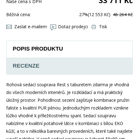
33 711
Kč
Naše cena s DPH
Běžná cena:
27%
(12 553 Kč)
46 264 Kč
Zaslat e-mailem
Dotaz prodejci
Tisk
POPIS PRODUKTU
RECENZE
Rohová sedací souprava Rest s taburetem zdarma je vhodná
do všech moderních interiérů. Je rozkládací a má praktický
úložný prostor. Pohodlnost sezení zajišťuje kombinace pružin
faliste s kvalitní PUR pěnou. Jednoduchým rozkladem vznikne
lůžko vhodné k příležitostnému spaní. Sedací soupravu
nabízíme v kvalitní potahové látce v kombinaci s bílou EKO
kůží, a to v několika barevných provedeních, které také najdete
v naší nabídce. V ceně sedací soupravy je taburet 55x90 cm.