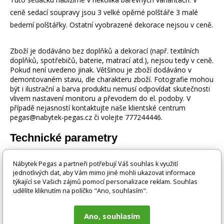
ceně sedací soupravy jsou 3 velké opěrné polštáře 3 malé
bederní polštářky. Ostatní vyobrazené dekorace nejsou v ceně.
Zboží je dodáváno bez doplňků a dekorací (např. textilních
doplňků, spotřebičů, baterie, matrací atd.), nejsou tedy v ceně.
Pokud není uvedeno jinak. Většinou je zboží dodáváno v
demontovaném stavu, dle charakteru zboží. Fotografie mohou
být i ilustrační a barva produktu nemusí odpovídat skutečnosti
vlivem nastavení monitoru a převodem do el. podoby. V
případě nejasností kontaktujte naše klientské centrum
pegas@nabytek-pegas.cz či volejte 777244446.
Technické parametry
Úložný prostor
Ano
Nábytek Pegas a partneři potřebují Váš souhlas k využití
jednotlivých dat, aby Vám mimo jiné mohli ukazovat informace
týkající se Vašich zájmů pomocí personalizace reklam. Souhlas
Výška
90 cm
udělíte kliknutím na políčko "Ano, souhlasím".
Rozkládací
Ano
Ano, souhlasím