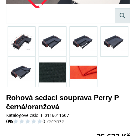
Rohová sedací souprava Perry P
černá/oranžová
Katalogove cislo:
F-0116011607
0%
0 recenze