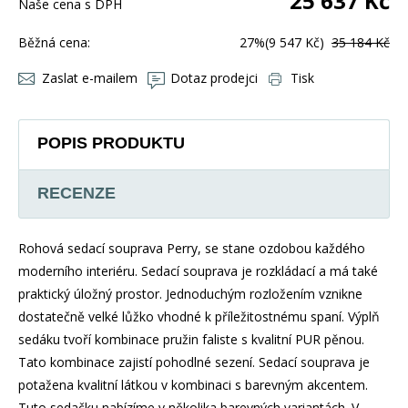
25 637
Kč
Naše cena s DPH
Běžná cena:
27%
(9 547 Kč)
35 184 Kč
Zaslat e-mailem
Dotaz prodejci
Tisk
POPIS PRODUKTU
RECENZE
Rohová sedací souprava Perry, se stane ozdobou každého
moderního interiéru. Sedací souprava je rozkládací a má také
praktický úložný prostor. Jednoduchým rozložením vznikne
dostatečně velké lůžko vhodné k příležitostnému spaní. Výplň
sedáku tvoří kombinace pružin faliste s kvalitní PUR pěnou.
Tato kombinace zajistí pohodlné sezení. Sedací souprava je
potažena kvalitní látkou v kombinaci s barevným akcentem.
Tuto sedačku nabízíme v několika barevných variantách. V