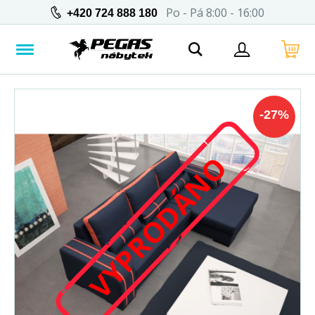
Po - Pá 8:00 - 16:00
+420 724 888 180
-
27
%
VYPRODÁNO