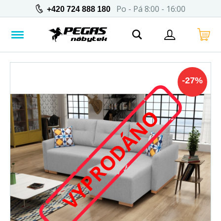
Po - Pá 8:00 - 16:00
+420 724 888 180
-
27
%
VYPRODÁNO