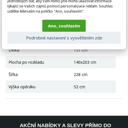
Úložný prostor
Ano
jednotlivých dat, aby Vám mimo jiné mohli ukazovat informace
týkající se Vašich zájmů pomocí personalizace reklam. Souhlas
udělíte kliknutím na políčko "Ano, souhlasím".
Výška
93 cm
Rozkládací
Ano
Ano, souhlasím
Podrobné nastavení s vysvětlením zde
Výška sedu
44 cm
Délka
151 cm
Plocha po rozkladu
140x203 cm
Šířka
228 cm
Výška opěráku
52 cm
AKČNÍ NABÍDKY A SLEVY PŘÍMO DO