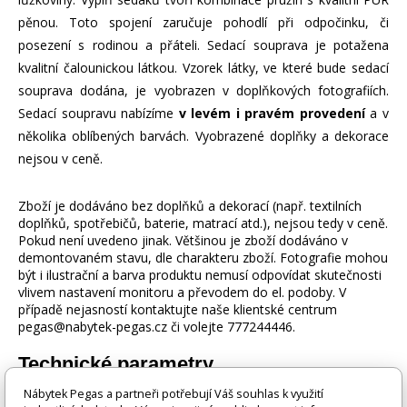
pěnou. Toto spojení zaručuje pohodlí při odpočinku, či
posezení s rodinou a přáteli. Sedací souprava je potažena
kvalitní čalounickou látkou. Vzorek látky, ve které bude sedací
souprava dodána, je vyobrazen v doplňkových fotografiích.
Sedací soupravu nabízíme
v levém i pravém provedení
a v
několika oblíbených barvách. Vyobrazené doplňky a dekorace
nejsou v ceně.
Zboží je dodáváno bez doplňků a dekorací (např. textilních
doplňků, spotřebičů, baterie, matrací atd.), nejsou tedy v ceně.
Pokud není uvedeno jinak. Většinou je zboží dodáváno v
demontovaném stavu, dle charakteru zboží. Fotografie mohou
být i ilustrační a barva produktu nemusí odpovídat skutečnosti
vlivem nastavení monitoru a převodem do el. podoby. V
případě nejasností kontaktujte naše klientské centrum
pegas@nabytek-pegas.cz či volejte 777244446.
Technické parametry
Nábytek Pegas a partneři potřebují Váš souhlas k využití