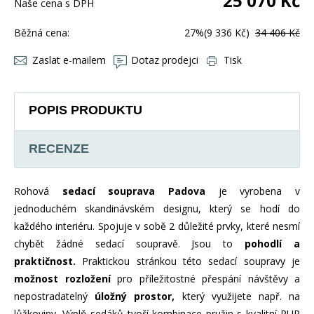
25 070
Kč
Naše cena s DPH
Běžná cena:
27%
(9 336 Kč)
34 406 Kč
Zaslat e-mailem
Dotaz prodejci
Tisk
POPIS PRODUKTU
RECENZE
Rohová
sedací souprava Padova
je vyrobena v
jednoduchém skandinávském designu, který se hodí do
každého interiéru. Spojuje v sobě 2 důležité prvky, které nesmí
chybět žádné sedací soupravě. Jsou to
pohodlí a
praktičnost.
Praktickou stránkou této sedací soupravy je
možnost rozložení
pro příležitostné přespání návštěvy a
nepostradatelný
úložný prostor,
který využijete např. na
lůžkoviny. Výplň sedáků tvoří kombinace pružin s kvalitní PUR