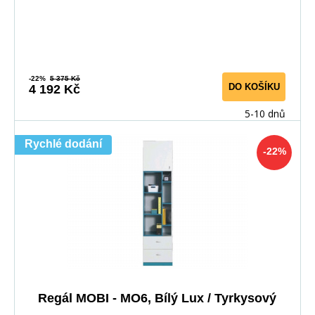
-22%
5 375 Kč
DO KOŠÍKU
4 192 Kč
5-10 dnů
Rychlé dodání
-22%
Regál MOBI - MO6, Bílý Lux / Tyrkysový