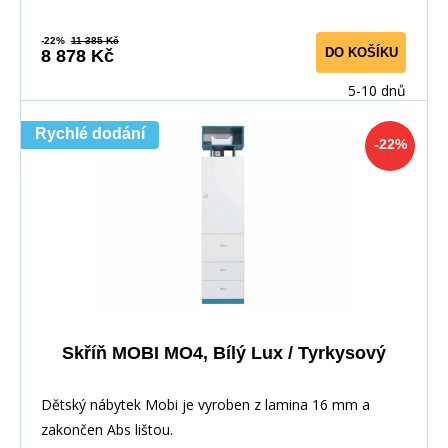
-22%
11 385 Kč
DO KOŠÍKU
8 878 Kč
5-10 dnů
Rychlé dodání
-22%
Skříň MOBI MO4, Bílý Lux / Tyrkysový
Dětský nábytek Mobi je vyroben z lamina 16 mm a
zakončen Abs lištou.