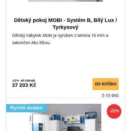
Dětský pokoj MOBI - Systém B, Bílý Lux /
Tyrkysový
Dětský nábytek Mobi je vyroben z lamina 16 mm a
zakončen Abs lištou.
-22%
47 710 Kč
DO KOŠÍKU
37 203 Kč
5-10 dnů
Rychlé dodání
-22%