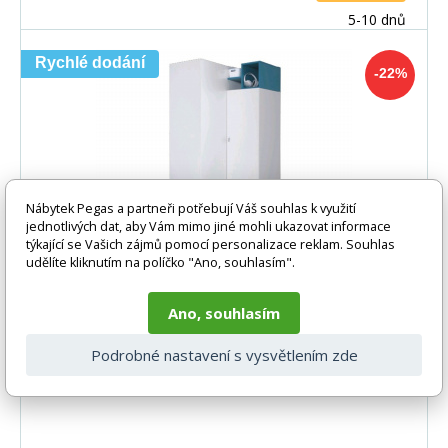
5-10 dnů
Rychlé dodání
-22%
Nábytek Pegas a partneři potřebují Váš souhlas k využití
jednotlivých dat, aby Vám mimo jiné mohli ukazovat informace
týkající se Vašich zájmů pomocí personalizace reklam. Souhlas
udělíte kliknutím na políčko "Ano, souhlasím".
Rohová skříň MOBI MO1, Bílý Lux /
Tyrkysový
Ano, souhlasím
Dětský nábytek Mobi je vyroben z lamina 16 mm a
Podrobné nastavení s vysvětlením zde
zakončen Abs lištou.