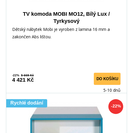
TV komoda MOBI MO12, Bílý Lux /
Tyrkysový
Dětský nábytek Mobi je vyroben z lamina 16 mm a
zakončen Abs lištou.
-22%
5 669 Kč
DO KOŠÍKU
4 421 Kč
5-10 dnů
Rychlé dodání
-22%