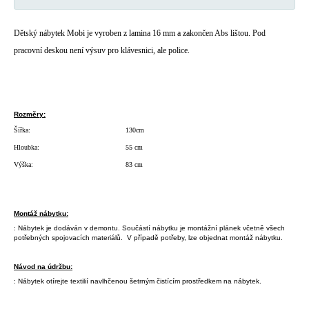
Dětský nábytek Mobi je vyroben z lamina 16 mm a zakončen Abs lištou. Pod
pracovní deskou není výsuv pro klávesnici, ale police.
Rozměry:
Šířka:
130cm
Hloubka:
55 cm
Výška:
83 cm
Montáž nábytku:
: Nábytek je dodáván v demontu. Součástí nábytku je montážní plánek včetně všech
potřebných spojovacích materiálů. V případě potřeby, lze objednat montáž nábytku.
Návod na údržbu:
: Nábytek otírejte textilií navlhčenou šetrným čistícím prostředkem na nábytek.