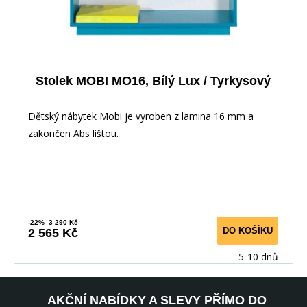
Stolek MOBI MO16, Bílý Lux / Tyrkysový
Dětský nábytek Mobi je vyroben z lamina 16 mm a
zakončen Abs lištou.
-22%
3 290 Kč
DO KOŠÍKU
2 565 Kč
5-10 dnů
AKČNÍ NABÍDKY A SLEVY PŘÍMO DO