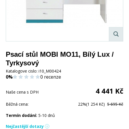
Psací stůl MOBI MO11, Bílý Lux /
Tyrkysový
Katalogove cislo:
i10_M00424
0%
0 recenze
4 441
Kč
Naše cena s DPH
Běžná cena:
22%
(1 254 Kč)
5 695 Kč
Termín dodání:
5-10 dnů
Nejčastější dotazy