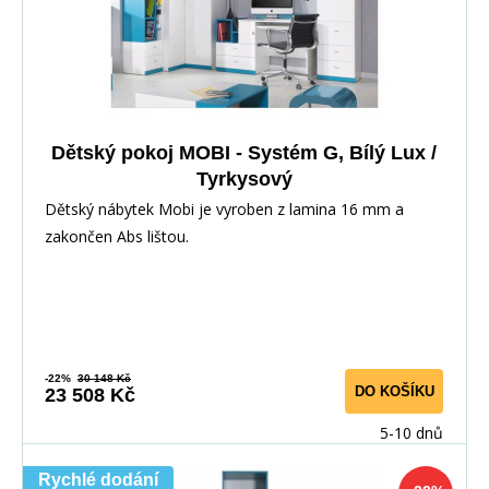
Dětský pokoj MOBI - Systém G, Bílý Lux /
Tyrkysový
Dětský nábytek Mobi je vyroben z lamina 16 mm a
zakončen Abs lištou.
-22%
30 148 Kč
DO KOŠÍKU
23 508 Kč
5-10 dnů
Rychlé dodání