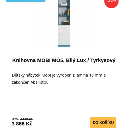
-22%
Knihovna MOBI MO5, Bílý Lux / Tyrkysový
Dětský nábytek Mobi je vyroben z lamina 16 mm a
zakončen Abs lištou.
-22%
4 957 Kč
DO KOŠÍKU
3 866 Kč