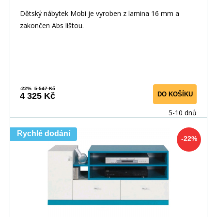
Dětský nábytek Mobi je vyroben z lamina 16 mm a
zakončen Abs lištou.
-22%
5 547 Kč
DO KOŠÍKU
4 325 Kč
5-10 dnů
Rychlé dodání
-22%