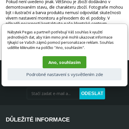
Pokud není uvedeno jinak. Většinou je zboží dodáváno v
demontovaném stavu, dle charakteru zboží. Fotografie mohou
být i ilustrační a barva produktu nemusí odpovídat skutečnosti
vlivem nastavení monitoru a převodem do el. podoby. V
případě nejasností kontaktujte naše klientské centrum
pegas@nabytek-pegas.cz či volejte 777244446.
Nábytek Pegas a partneři potřebují Váš souhlas k využití
jednotlivých dat, aby Vám mimo jiné mohli ukazovat informace
týkající se Vašich zájmů pomocí personalizace reklam. Souhlas
udělíte kliknutím na políčko "Ano, souhlasím".
Ano, souhlasím
AKČNÍ NABÍDKY A SLEVY PŘÍMO DO
Podrobné nastavení s vysvětlením zde
VAŠEHO E-MAILU
ODESLAT
DŮLEŽITÉ INFORMACE