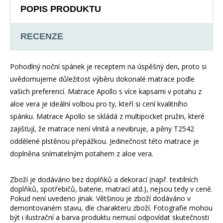
POPIS PRODUKTU
RECENZE
Pohodlný noční spánek je receptem na úspěšný den, proto si
uvědomujeme důležitost výběru dokonalé matrace podle
vašich preferencí. Matrace Apollo s více kapsami v potahu z
aloe vera je ideální volbou pro ty, kteří si cení kvalitního
spánku. Matrace Apollo se skládá z multipocket pružin, které
zajišťují, že matrace není vlnitá a nevibruje, a pěny T2542
oddělené plstěnou přepážkou. Jedinečnost této matrace je
doplněna snímatelným potahem z aloe vera.
Zboží je dodáváno bez doplňků a dekorací (např. textilních
doplňků, spotřebičů, baterie, matrací atd.), nejsou tedy v ceně.
Pokud není uvedeno jinak. Většinou je zboží dodáváno v
demontovaném stavu, dle charakteru zboží. Fotografie mohou
být i ilustrační a barva produktu nemusí odpovídat skutečnosti