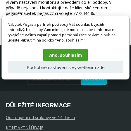
vlivem nastavení monitoru a převodem do el. podoby. V
případě nejasností kontaktujte naše klientské centrum
pegas@nabytek-pegas.cz či volejte 777244446.
Nábytek Pegas a partneři potřebují Váš souhlas k využití
jednotlivých dat, aby Vám mimo jiné mohli ukazovat informace
týkající se Vašich zájmů pomocí personalizace reklam. Souhlas
udělíte kliknutím na políčko "Ano, souhlasím".
AKČNÍ NABÍDKY A SLEVY PŘÍMO DO
Ano, souhlasím
VAŠEHO E-MAILU
Podrobné nastavení s vysvětlením zde
ODESLAT
DŮLEŽITÉ INFORMACE
Odstoupení od smlouvy ve 14 dnech
KONTAKTNÍ ÚDAJE