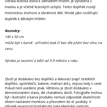
Dětská lezecká stěna k zahradním hřištím. Je vyrobená z
masívu a je včetně lezeckých úchytů. Tento doplňek rozvíjí
motorickou zručnost a obratnost dětí. Vhodé jako rozšířující
doplněk k dětským hřištím.
Rozměry:
140 x 50 cm
může být v barvě - přírodní,teak či bez dle přání bez vlivu na
cenu
Výroba je sezonní a běží od 3-9 měsíce v roku.
Zboží je dodáváno bez doplňků a dekorací (např. textilních
doplňků, spotřebičů, baterie, matrací atd.), nejsou tedy v ceně.
Pokud není uvedeno jinak. Většinou je zboží dodáváno v
demontovaném stavu, dle charakteru zboží. Fotografie mohou
být i ilustrační a barva produktu nemusí odpovídat skutečnosti
vlivem nastavení monitoru a převodem do el. podoby. V
případě nejasností kontaktujte naše klientské centrum