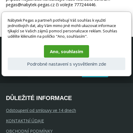
pegas@nabytek-pegas.cz či volejte 777244446.
Nábytek Pegas a partneři potřebují Váš souhlas k využití
jednotlivých dat, aby Vám mimo jiné mohli ukazovat informace
týkající se Vašich zájmů pomocí personalizace reklam. Souhlas
udělíte kliknutím na políčko "Ano, souhlasím".
AKČNÍ NABÍDKY A SLEVY PŘÍMO DO
Ano, souhlasím
VAŠEHO E-MAILU
Podrobné nastavení s vysvětlením zde
ODESLAT
DŮLEŽITÉ INFORMACE
Odstoupení od smlouvy ve 14 dnech
KONTAKTNÍ ÚDAJE
OBCHODNÍ PODMÍNKY