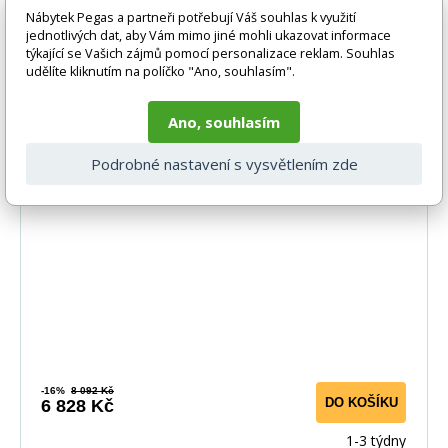
Nábytek Pegas a partneři potřebují Váš souhlas k využití
jednotlivých dat, aby Vám mimo jiné mohli ukazovat informace
týkající se Vašich zájmů pomocí personalizace reklam. Souhlas
udělíte kliknutím na políčko "Ano, souhlasím".
Ano, souhlasím
Podrobné nastavení s vysvětlením zde
Skříň NEVADA S2D, Dub Lefkas
-16%
8 092 Kč
DO KOŠÍKU
6 828 Kč
1-3 týdny