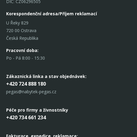
DIČ: CZ06296505
Korespondenční adresa/Příjem reklamací
U Řeky 829
720 00 Ostrava
Česká Republika
Pracovní doba:
Po - Pá 8:00 - 15:30
Zákaznická linka
a stav objednávek:
+420 724 888 180
pegas@nabytek-pegas.cz
Péče pro firmy a živnostníky
+420 734 661 234
Fakturace, expedice,
reklamace: