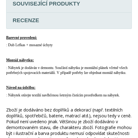
SOUVISEJÍCÍ PRODUKTY
RECENZE
Barevné provedení:
: Dub Lefkas + mosazné úchyty
Montáž nábytku:
: Nábytek je dodáván v demontu. Součástí nábytku je montážní plánek včetně všech
potřebných spojovacích materiálů. V případě potřeby lze objednat montáž nábytku.
Návod na údržbu:
: Nábytek otírejte textílií navlhčenou šetrným čistícím prostředkem na nábytek.
Zboží je dodáváno bez doplňků a dekorací (např. textilních
doplňků, spotřebičů, baterie, matrací atd.), nejsou tedy v ceně.
Pokud není uvedeno jinak. Většinou je zboží dodáváno v
demontovaném stavu, dle charakteru zboží. Fotografie mohou
být i ilustrační a barva produktu nemusí odpovídat skutečnosti