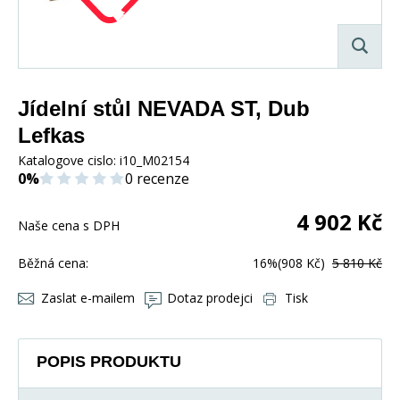
Jídelní stůl NEVADA ST, Dub
Lefkas
Katalogove cislo:
i10_M02154
0%
0 recenze
4 902
Kč
Naše cena s DPH
Běžná cena:
16%
(908 Kč)
5 810 Kč
Zaslat e-mailem
Dotaz prodejci
Tisk
POPIS PRODUKTU