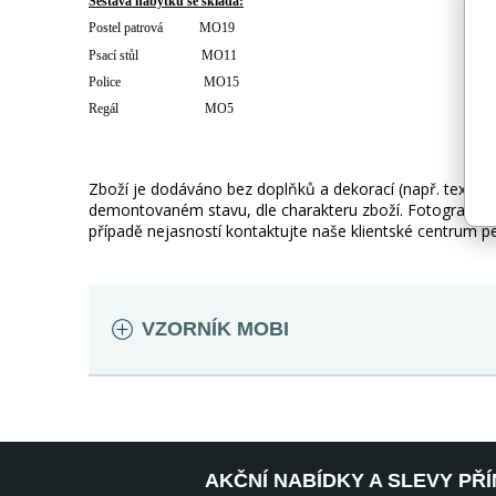
Sestava nábytku se skládá:
Postel patrová MO19
Psací stůl MO11
Police MO15
Regál MO5
Zboží je dodáváno bez doplňků a dekorací (např. textilní
demontovaném stavu, dle charakteru zboží. Fotografie m
případě nejasností kontaktujte naše klientské centrum 
VZORNÍK MOBI
AKČNÍ NABÍDKY A SLEVY PŘ