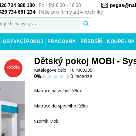
Po - Pá 8:00 - 16:00
420 724 888 180
pegas@nab
420 734 661 234
Péče pro firmy a živnostníky
OBÝVACÍ POKOJ
PRACOVNA
PŘEDSÍŇ
KOUPELNA
Dětský pokoj MOBI - Sy
-
23
%
Katalogove cislo:
i10_M09335
0%
0 recenze
Matrace na vrchní lůžko:
Matrace do spodního lůžka:
Vzorník Mobi