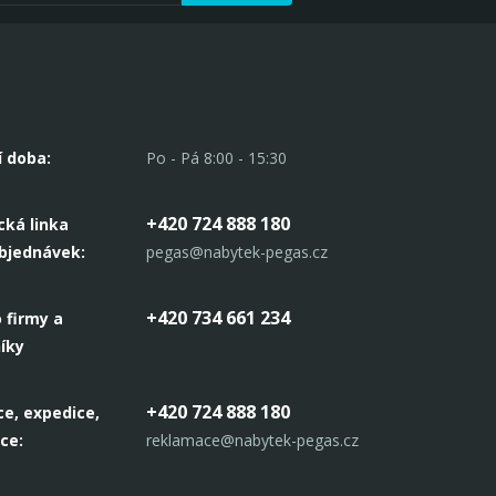
í doba:
Po - Pá 8:00 - 15:30
+420 724 888 180
cká linka
objednávek:
pegas@nabytek-pegas.cz
+420 734 661 234
 firmy a
íky
+420 724 888 180
e, expedice,
ce:
reklamace@nabytek-pegas.cz