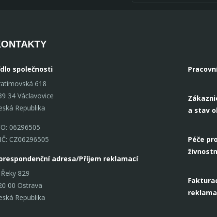
KONTAKTY
ídlo společnosti
Pracovn
ratimovská 618
39 34 Václavovice
Zákazni
eská Republika
a stav 
ČO: 06296505
IČ: CZ06296505
Péče pro
živnostn
orespondenční adresa/Příjem reklamací
 Řeky 829
Fakturac
20 00 Ostrava
reklama
eská Republika