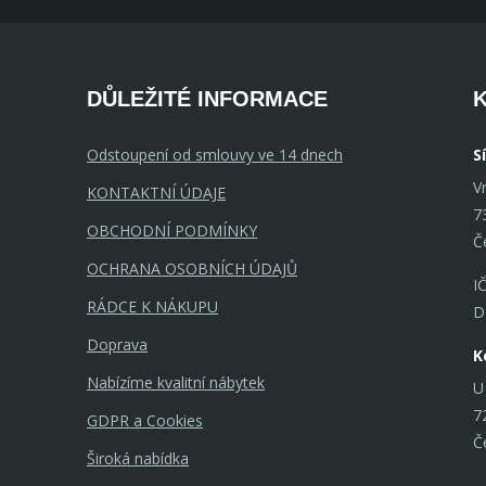
DŮLEŽITÉ INFORMACE
Odstoupení od smlouvy ve 14 dnech
S
V
KONTAKTNÍ ÚDAJE
7
OBCHODNÍ PODMÍNKY
Č
OCHRANA OSOBNÍCH ÚDAJŮ
I
RÁDCE K NÁKUPU
D
Doprava
K
Nabízíme kvalitní nábytek
U
7
GDPR a Cookies
Č
Široká nabídka