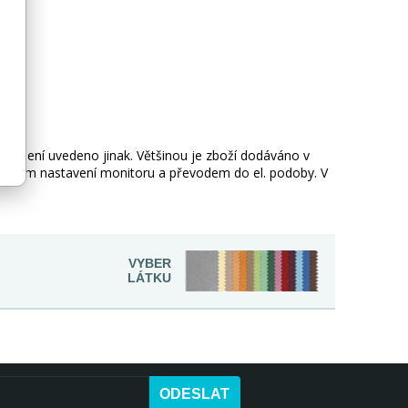
okud není uvedeno jinak. Většinou je zboží dodáváno v
 vlivem nastavení monitoru a převodem do el. podoby. V
VYBER
LÁTKU
ODESLAT