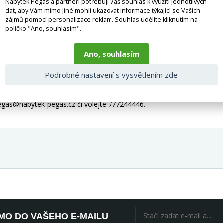
Nábytek Pegas a partneři potřebují Váš souhlas k využití jednotlivých
dat, aby Vám mimo jiné mohli ukazovat informace týkající se Vašich
zájmů pomocí personalizace reklam. Souhlas udělíte kliknutím na
políčko "Ano, souhlasím".
Ano, souhlasím
Podrobné nastavení s vysvětlením zde
ch doplňků, spotřebičů, baterie, matrací atd.), nejsou tedy v ceně. P
ohou být i ilustrační a barva produktu nemusí odpovídat skutečnosti
pegas@nabytek-pegas.cz či volejte 777244446.
ÍMO DO VAŠEHO E-MAILU